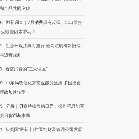
和产品共同突破
56
财新调查｜7月消费或有反弹、出口维持
 受哪些因素带动？
42
生态环境法典将施行 最高法明确新旧法
与追责规则
0
看空消费的“三大误区”
59
中东局势催化东南亚能源焦虑 多国出台
新政加速转型
05
分析｜贝森特操盘稳日元，操作巧思能否
美日货币基本面
1
从美国“最新十佳”看纯财富管理公司发展