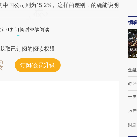
的中国公司则为15.2%。这样的差别，的确能说明
编
共计0字 订阅后继续阅读
获取已订阅的阅读权限
视线
Z世
员
订阅/会员升级
文
金融
政经
世界
地产
财新