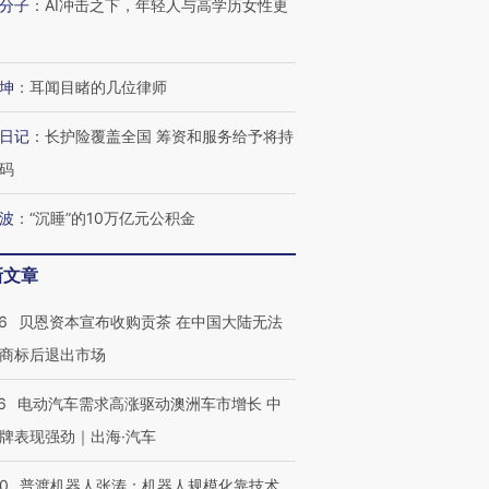
分子
：
AI冲击之下，年轻人与高学历女性更
坤
：
耳闻目睹的几位律师
日记
：
长护险覆盖全国 筹资和服务给予将持
码
波
：
“沉睡”的10万亿元公积金
新文章
跨国走私7万
视线｜HYROX的吸金
视线｜被
检体内含3种
术：是什么让中产们甘
泽连斯基密集出访美英 索
度Z世代
6
贝恩资本宣布收购贡茶 在中国大陆无法
心“花钱找虐”？
要防空导弹“救急”
育部长拱
商标后退出市场
6
电动汽车需求高涨驱动澳洲车市增长 中
牌表现强劲｜出海·汽车
进第四届链博
【商旅对话】华住集团
技“链”接产
【特别呈现】寻找100种
CFO：不靠规模取胜，华
【特别呈
00
普渡机器人张涛：机器人规模化靠技术、
有意思的生活方式·第三对
住三大增长引擎是什么？
有意思的