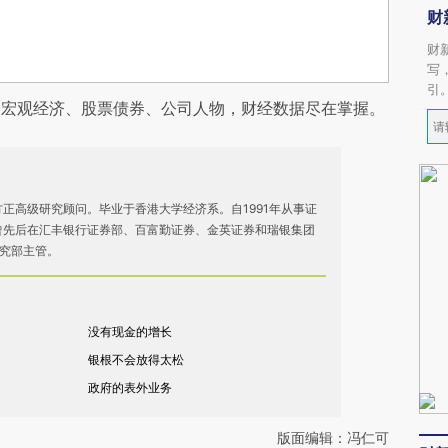
财
财
写
引
阅宏观经济、股票债券、公司人物，财经数据尽在掌握。
正高级研究顾问。毕业于香港大学经济系。自1991年从事证
曾先后在汇丰银行证券部、百富勤证券、金英证券和瑞银集团
研究部主管。
没有现金的增长
银根不会放得太松
政府的表外业务
版面编辑：冯仁可