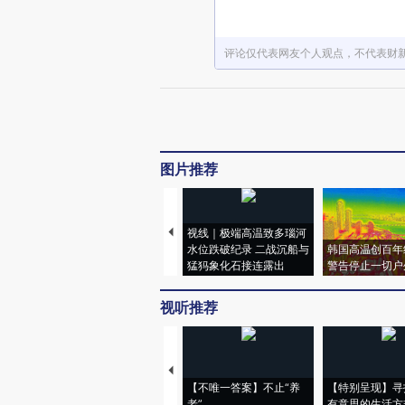
评论仅代表网友个人观点，不代表财
图片推荐
视线｜极端高温致多瑙河
水位跌破纪录 二战沉船与
韩国高温创百年
猛犸象化石接连露出
警告停止一切户
视听推荐
【不唯一答案】不止“养
【特别呈现】寻
老”
有意思的生活方