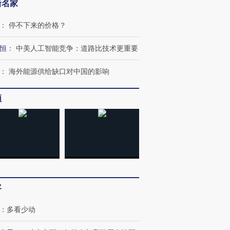
新名家
：
停不下来的价格？
恒
：
中美人工智能竞争：道路比技术更重要
：
海外能源供给缺口对中国的影响
频
客
：
多看少动