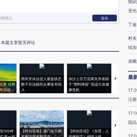
知识
受伤
新网观点
发布
丁金
村夫
本篇文章暂无评论
续加
吴晓
最
西班牙休达进入紧急状态
加沙上百万流离失所者困
马航飞行员
纪录 当局
数千非法移民从摩洛哥闯
于“塑料烤箱” 高温引发健
粒摇头丸 尿
外活动
入
康危机
毒品
17:2
注册
17:1
国品
【推广】走
找100种
【特别呈现】澳门全力探
【特别呈现】《东莞，人
会，让数智科
17:
式·第一对
索葡语国家新渠道
间便利店》倾情上线
业