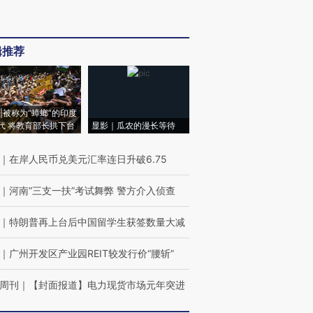
辑推荐
|被称为“蟑螂”的印度
代 将教育部长拱下台
显影｜瓜农的漫长等待
｜
在岸人民币兑美元汇率连日升破6.75
｜
河南“三支一扶”考试舞弊 警方介入侦查
｜
特朗普再上台后中国留学生获签数量大减
｜
广州开发区产业园REIT较发行价“腰斩”
周刊
｜
【封面报道】电力现货市场元年突进