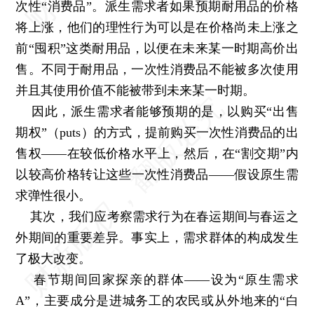
次性“消费品”。派生需求者如果预期耐用品的价格
将上涨，他们的理性行为可以是在价格尚未上涨之
前“囤积”这类耐用品，以便在未来某一时期高价出
售。不同于耐用品，一次性消费品不能被多次使用
并且其使用价值不能被带到未来某一时期。
因此，派生需求者能够预期的是，以购买“出售
期权”（puts）的方式，提前购买一次性消费品的出
售权——在较低价格水平上，然后，在“割交期”内
以较高价格转让这些一次性消费品——假设原生需
求弹性很小。
其次，我们应考察需求行为在春运期间与春运之
外期间的重要差异。事实上，需求群体的构成发生
了极大改变。
春节期间回家探亲的群体——设为“原生需求
A”，主要成分是进城务工的农民或从外地来的“白