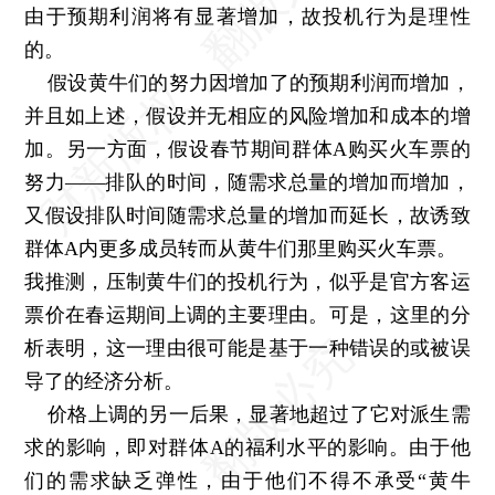
由于预期利润将有显著增加，故投机行为是理性
的。
假设黄牛们的努力因增加了的预期利润而增加，
并且如上述，假设并无相应的风险增加和成本的增
加。另一方面，假设春节期间群体A购买火车票的
努力——排队的时间，随需求总量的增加而增加，
又假设排队时间随需求总量的增加而延长，故诱致
群体A内更多成员转而从黄牛们那里购买火车票。
我推测，压制黄牛们的投机行为，似乎是官方客运
票价在春运期间上调的主要理由。可是，这里的分
析表明，这一理由很可能是基于一种错误的或被误
导了的经济分析。
价格上调的另一后果，显著地超过了它对派生需
求的影响，即对群体A的福利水平的影响。由于他
们的需求缺乏弹性，由于他们不得不承受“黄牛