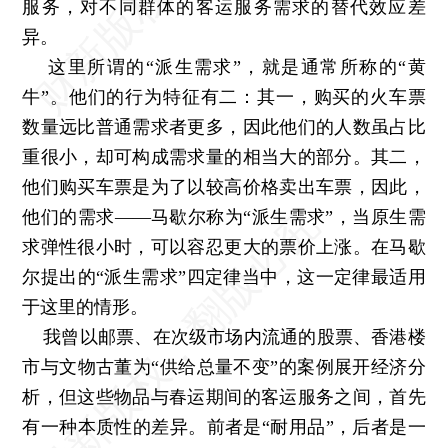
服务，对不同群体的客运服务需求的替代效应差
异。
这里所谓的“派生需求”，就是通常所称的“黄
牛”。他们的行为特征有二：其一，购买的火车票
数量远比普通需求者更多，因此他们的人数虽占比
重很小，却可构成需求量的相当大的部分。其二，
他们购买车票是为了以较高价格卖出车票，因此，
他们的需求——马歇尔称为“派生需求”，当原生需
求弹性很小时，可以容忍更大的票价上涨。在马歇
尔提出的“派生需求”四定律当中，这一定律最适用
于这里的情形。
我曾以邮票、在次级市场内流通的股票、香港楼
市与文物古董为“供给总量不变”的案例展开经济分
析，但这些物品与春运期间的客运服务之间，首先
有一种本质性的差异。前者是“耐用品”，后者是一