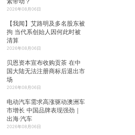
素带动？
2026年08月06日
【我闻】艾路明及多名股东被
拘 当代系创始人因何此时被
清算
2026年08月06日
贝恩资本宣布收购贡茶 在中
国大陆无法注册商标后退出市
场
2026年08月06日
电动汽车需求高涨驱动澳洲车
市增长 中国品牌表现强劲｜
出海·汽车
2026年08月06日