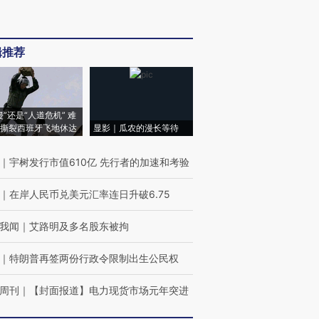
辑推荐
侵”还是“人道危机” 难
撕裂西班牙飞地休达
显影｜瓜农的漫长等待
｜
宇树发行市值610亿 先行者的加速和考验
｜
在岸人民币兑美元汇率连日升破6.75
我闻
｜
艾路明及多名股东被拘
｜
特朗普再签两份行政令限制出生公民权
周刊
｜
【封面报道】电力现货市场元年突进