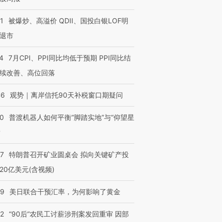
1
被爆炒、高溢价 QDII、国投白银LOF明
退市
4
7月CPI、PPI同比均低于预期 PPI同比结
续改善、高位回落
46
观势｜离岸信托90天补税窗口期疑问
00
普渡机器人如何平衡“脚踏实地”与“仰望星
？
57
特朗普召开矿业圆桌会 拟向关键矿产投
20亿美元(含视频)
09
美日联合干预汇率，为何影响了黄金
32
“90后”农民工讨薪涉刑案发回重审 因部