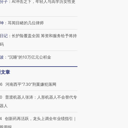
分子
：
AI冲击之下，年轻人与高学历女性更
坤
：
耳闻目睹的几位律师
日记
：
长护险覆盖全国 筹资和服务给予将持
”还是“人道危
湖北宜昌局部短时降雨
哈尔滨遭遇短时极端强降
撕裂西班牙
128毫米 紧急转移近
雨 3小时累计雨量超80毫
秘鲁纳斯
码
4000人
米
13人遇难
波
：
“沉睡”的10万亿元公积金
新文章
进第四届链博
【商旅对话】华住集团
26
河南西平“7.30”刑案嫌犯落网
技“链”接产
【特别呈现】寻找100种
CFO：不靠规模取胜，华
【特别呈
有意思的生活方式·第三对
住三大增长引擎是什么？
有意思的
00
普渡机器人张涛：人形机器人不会替代专
器人
4
创新药再活跃，龙头上调全年业绩指引｜
股周报