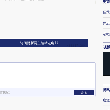
财
伍戈
罗志
易峘
订阅财新网主编精选电邮
视
博
新网观点
发布
唐涯