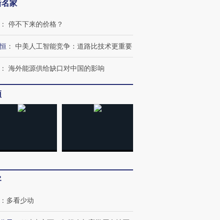
新名家
：
停不下来的价格？
恒
：
中美人工智能竞争：道路比技术更重要
：
海外能源供给缺口对中国的影响
频
客
：
多看少动