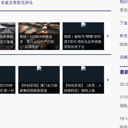
知识
本篇文章暂无评论
受伤
丁金
村夫
失所者困
视线｜HYROX的吸金
视线｜被称为“蟑螂”的印
视线｜“入侵
高温引发健
术：是什么让中产们甘
度Z世代 用街头抗争将教
机”？难民潮
续加
心“花钱找虐”？
育部长拱下台
飞地休达
吴晓
最
【推广】走
20:
找100种
【特别呈现】澳门全力探
【特别呈现】《东莞，人
会，让数智科
式·第一对
索葡语国家新渠道
间便利店》倾情上线
业
17:
用机
16:1
医药