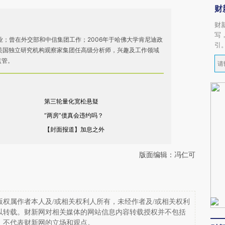
财
财
写
毕业；曾在外交部和中信集团工作；2006年于哈佛大学肯尼迪政
引
美国独立研究机构观察家集团任高级分析师，兴趣及工作领域
监管。
第三轮量化宽松悬疑
“两房”债真会违约吗？
【封面报道】加息之外
版面编辑：冯仁可
权属作者本人及/或相关权利人所有，未经作者及/或相关权利
以转载。财新网对相关媒体的网站信息内容转载授权并不包括
，不代表财新网的立场和观点。