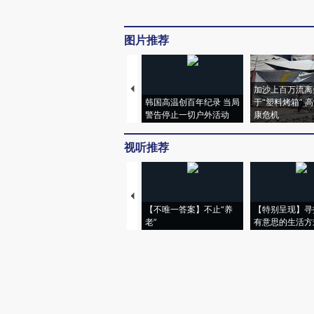
图片推荐
加沙上百万流离
韩国高温创百年纪录 当局
于“塑料烤箱” 
警告停止一切户外活动
康危机
视听推荐
【不唯一答案】不止“养
【特别呈现】寻
老”
有意思的生活方