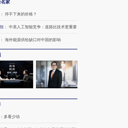
新名家
：
停不下来的价格？
恒
：
中美人工智能竞争：道路比技术更重要
跨国走私7万
视线｜HYROX的吸金
视线｜被
：
海外能源供给缺口对中国的影响
检体内含3种
术：是什么让中产们甘
泽连斯基密集出访美英 索
度Z世代
心“花钱找虐”？
要防空导弹“救急”
育部长拱
频
进第四届链博
【商旅对话】华住集团
技“链”接产
【特别呈现】寻找100种
CFO：不靠规模取胜，华
【特别呈
有意思的生活方式·第三对
住三大增长引擎是什么？
有意思的
客
：
多看少动