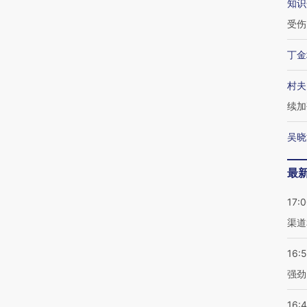
知识
受伤
丁金
村夫
续加
吴晓
最
17:
渠道
16:
强劲
16: