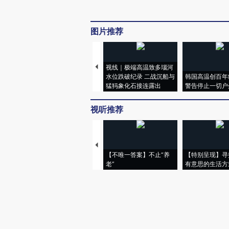
图片推荐
视线｜极端高温致多瑙河
水位跌破纪录 二战沉船与
韩国高温创百年
猛犸象化石接连露出
警告停止一切户
视听推荐
【不唯一答案】不止“养
【特别呈现】寻
老”
有意思的生活方