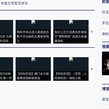
财
本篇文章暂无评论
伍戈
罗志
西班牙休达进入紧急状态
加沙上百万流离失所者困
马航飞行员
易峘
纪录 当局
数千非法移民从摩洛哥闯
于“塑料烤箱” 高温引发健
粒摇头丸 尿
外活动
入
康危机
毒品
视
【推广】走
找100种
【特别呈现】澳门全力探
【特别呈现】《东莞，人
会，让数智科
式·第一对
索葡语国家新渠道
间便利店》倾情上线
业
博
唐涯