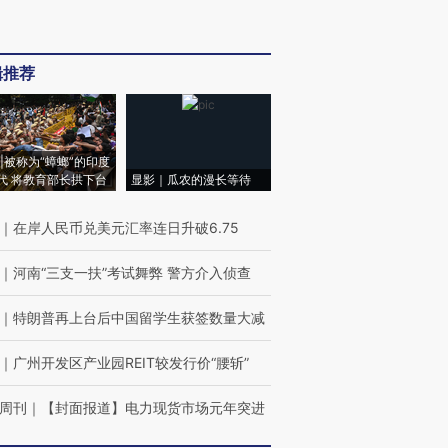
辑推荐
|被称为“蟑螂”的印度
代 将教育部长拱下台
显影｜瓜农的漫长等待
｜
在岸人民币兑美元汇率连日升破6.75
｜
河南“三支一扶”考试舞弊 警方介入侦查
｜
特朗普再上台后中国留学生获签数量大减
｜
广州开发区产业园REIT较发行价“腰斩”
周刊
｜
【封面报道】电力现货市场元年突进