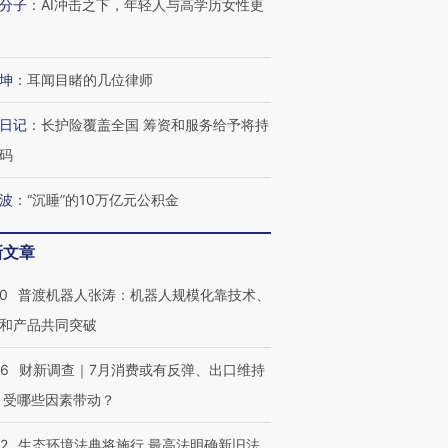
分子
：
AI冲击之下，年轻人与高学历女性更
坤
：
耳闻目睹的几位律师
日记
：
长护险覆盖全国 筹资和服务给予将持
码
波
：
“沉睡”的10万亿元公积金
新文章
00
普渡机器人张涛：机器人规模化靠技术、
和产品共同突破
56
财新调查｜7月消费或有反弹、出口维持
 受哪些因素带动？
42
生态环境法典将施行 最高法明确新旧法