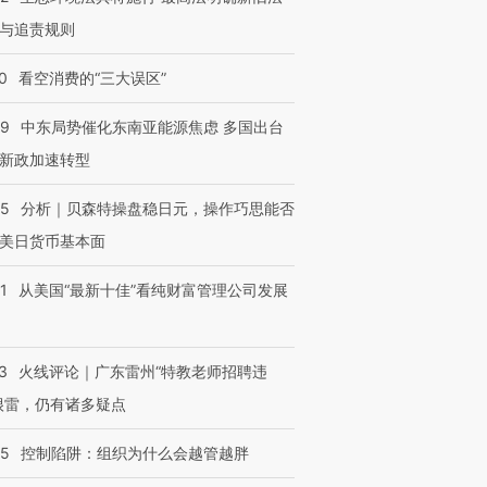
与追责规则
0
看空消费的“三大误区”
59
中东局势催化东南亚能源焦虑 多国出台
新政加速转型
05
分析｜贝森特操盘稳日元，操作巧思能否
美日货币基本面
1
从美国“最新十佳”看纯财富管理公司发展
3
火线评论｜广东雷州“特教老师招聘违
很雷，仍有诸多疑点
05
控制陷阱：组织为什么会越管越胖