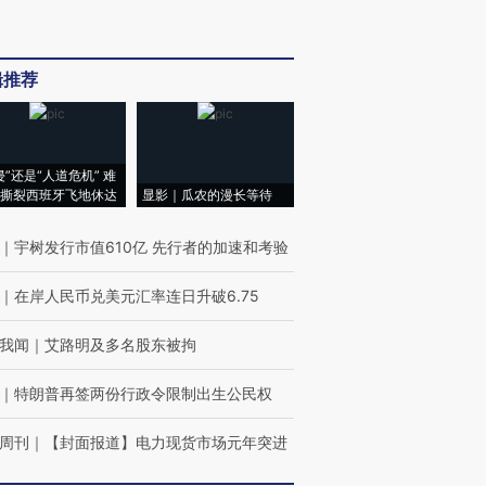
辑推荐
侵”还是“人道危机” 难
撕裂西班牙飞地休达
显影｜瓜农的漫长等待
｜
宇树发行市值610亿 先行者的加速和考验
｜
在岸人民币兑美元汇率连日升破6.75
我闻
｜
艾路明及多名股东被拘
｜
特朗普再签两份行政令限制出生公民权
周刊
｜
【封面报道】电力现货市场元年突进