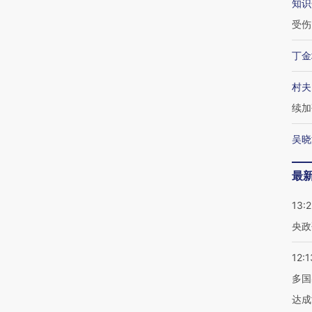
知识
受伤
丁金
村夫
续加
吴晓
最
13:
央政
12:1
多国
达成