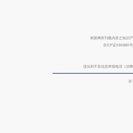
财新网所刊载内容之知识产
京ICP证090880号
违法和不良信息举报电话（涉网络暴力有
关