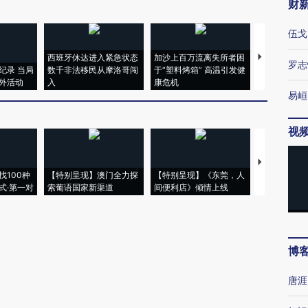
财
伍戈
西班牙休达进入紧急状态
加沙上百万流离失所者困
视线｜HYR
罗志
纪录 当局
数千非法移民从摩洛哥闯
于“塑料烤箱” 高温引发健
术：是什么
外活动
入
康危机
心“花钱找虐
易峘
视
【推广】走
找100种
【特别呈现】澳门全力探
【特别呈现】《东莞，人
会，让数智科
式·第一对
索葡语国家新渠道
间便利店》倾情上线
业
博
唐涯