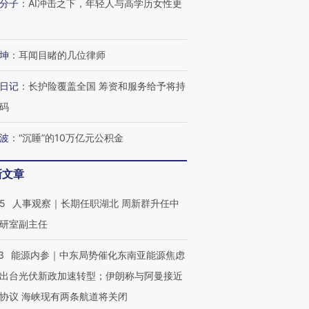
分子
：
AI冲击之下，年轻人与高学历女性更
坤
：
耳闻目睹的几位律师
日记
：
长护险覆盖全国 筹资和服务给予将持
码
波
：
“沉睡”的10万亿元公积金
新文章
25
人事观察｜长期任职湖北 周新群升任中
研室副主任
3
能源内参｜中东局势催化东南亚能源焦虑
出台光伏新政加速转型；伊朗称与阿曼接近
协议 海峡现有两条航道将关闭