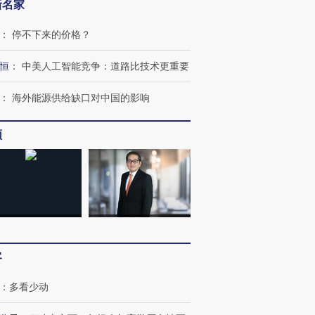
新名家
：
停不下来的价格？
OX的吸金
马航飞行员跨国走私7万
视线｜被称为“蟑螂”的印
恒
：
中美人工智能竞争：道路比技术更重要
让中产们甘
粒摇头丸 尿检体内含3种
度Z世代 用街头抗争将教
秘鲁纳斯
”？
毒品
育部长拱下台
13人遇难
：
海外能源供给缺口对中国的影响
频
进第四届链博
【商旅对话】华住集团
技“链”接产
【特别呈现】寻找100种
CFO：不靠规模取胜，华
【特别呈
有意思的生活方式·第三对
住三大增长引擎是什么？
有意思的
客
：
多看少动