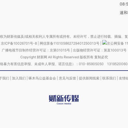
08:
速和
权为财新传媒及/或相关权利人专属所有或持有。未经许可，禁止进行转载、摘编、
京ICP备10026701号-8
|
网信算备110105862729401250013号
|
京公网安备 11
广播电视节目制作经营许可证：京第01015号
|
出版物经营许可证：第直100013号
Copyright 财新网 All Rights Reserved 版权所有 复制必究
害信息举报、未成年人举报、谣言信息）：010-85905050 13195200605 举报邮
于我们
|
加入我们
|
啄木鸟公益基金会
|
意见与反馈
|
提供新闻线索
|
联系我们
|
友情