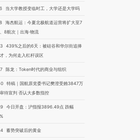
6
当大学教授变临时工，大学还是大学吗
8
海杰航运：今夏北极航道运营将扩大至7
、8航次｜出海·物流
53
439%之后的6天：被硅谷和华尔街追捧
才，为何走入杠杆误区
07
陈龙：Token时代的商业与组织
50
特稿｜国航原党委书记樊澄受贿3847万
审待宣判 否认大多数指控
29
今日开盘：沪指报3896.49点 跌幅
0%
24
蓄势突破后的黄金