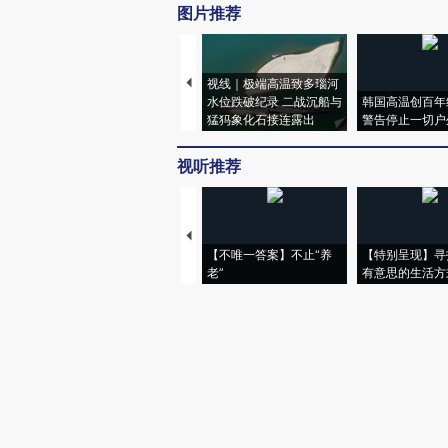
图片推荐
视线｜极端高温致多瑙河
水位跌破纪录 二战沉船与
韩国高温创百年
猛犸象化石接连露出
警告停止一切户
视听推荐
【不唯一答案】不止“养
【特别呈现】寻
老”
有意思的生活方