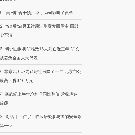
技“链”接产
【特别呈现】寻找100种
CFO：不靠规模取胜，华
【特别呈
有意思的生活方式·第三对
住三大增长引擎是什么？
有意思的
09
美日联合干预汇率，为何影响了黄金
32
“90后”农民工讨薪涉刑案发回重审 因部
实不清
36
贵州山脚树矿难致16人死亡近三年 矿长
被罢免全国人大代表
2
非京籍五环内购房社保降至一年 北京市公
最高可贷340万元
7
寒武纪上半年净利润同比翻倍 营收增速
放缓
53
对话｜邱仁宗：临床研究参与者的安全永
第一位