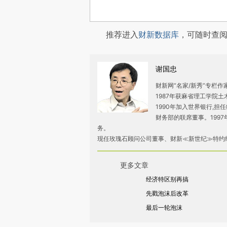
推荐进入
财新数据库
，可随时查
谢国忠
财新网“名家/新秀”专栏
1987年获麻省理工学院
1990年加入世界银行,担任
财务部的联席董事。199
务。
现任玫瑰石顾问公司董事、财新≪新世纪≫特约
更多文章
经济特区别再搞
先戳泡沫后改革
最后一轮泡沫