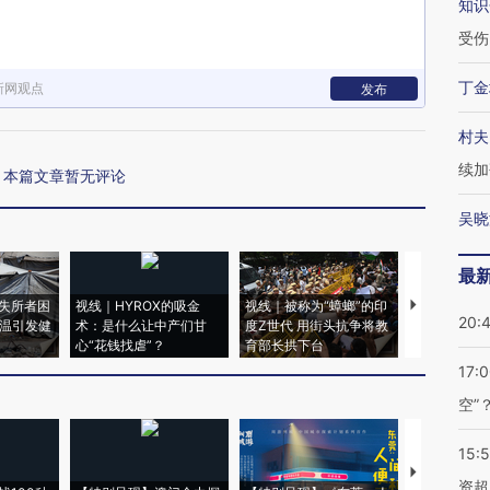
知识
受伤
丁金
新网观点
发布
村夫
续加
本篇文章暂无评论
吴晓
最
失所者困
视线｜HYROX的吸金
视线｜被称为“蟑螂”的印
视线｜“入侵
20:
高温引发健
术：是什么让中产们甘
度Z世代 用街头抗争将教
机”？难民潮
心“花钱找虐”？
育部长拱下台
飞地休达
17:
空”
15:
【推广】走
资超