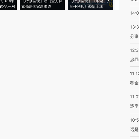
找100种
【特别呈现】澳门全力探
【特别呈现】《东莞，人
会，让数智科
式·第一对
索葡语国家新渠道
间便利店》倾情上线
业
14:
13:
分事
12:
涉罪
11:1
积金
11:0
逐季
10:
远是