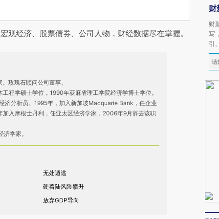
财
财
阅宏观经济、股票债券、公司人物，财经数据尽在掌握。
写
引
作家。玫瑰石顾问公司董事。
土木工程学硕士学位，1990年获麻省理工学院经济学博士学位。
经济分析员。1995年，加入新加坡Macquarie Bank，任企业
7年加入摩根士丹利，任亚太区经济学家，2006年9月辞去该职
经济学家。
无处遁逃
硬着陆风险攀升
放弃GDP导向