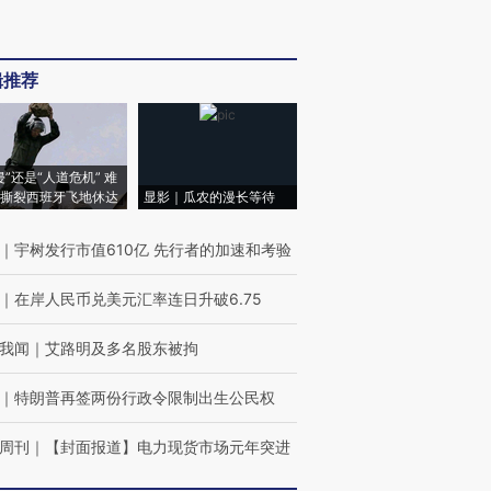
辑推荐
侵”还是“人道危机” 难
撕裂西班牙飞地休达
显影｜瓜农的漫长等待
｜
宇树发行市值610亿 先行者的加速和考验
｜
在岸人民币兑美元汇率连日升破6.75
我闻
｜
艾路明及多名股东被拘
｜
特朗普再签两份行政令限制出生公民权
周刊
｜
【封面报道】电力现货市场元年突进