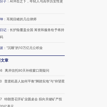
分子
：
AI冲击之下，年轻人与高学历女性更
坤
：
耳闻目睹的几位律师
日记
：
长护险覆盖全国 筹资和服务给予将持
码
波
：
“沉睡”的10万亿元公积金
新文章
”还是“人道危
湖北宜昌局部短时降雨
哈尔滨遭遇短时极端强降
46
离岸信托90天补税窗口期疑问
撕裂西班牙
128毫米 紧急转移近
雨 3小时累计雨量超80毫
秘鲁纳斯
4000人
米
13人遇难
00
普渡机器人如何平衡“脚踏实地”与“仰望星
？
57
特朗普召开矿业圆桌会 拟向关键矿产投
进第四届链博
【商旅对话】华住集团
20亿美元