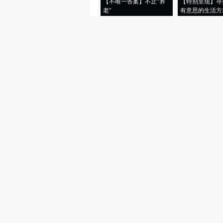
【不唯一答案】不止“养
【特别呈现】寻
老”
有意思的生活方