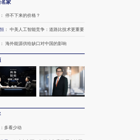
新名家
：
停不下来的价格？
恒
：
中美人工智能竞争：道路比技术更重要
：
海外能源供给缺口对中国的影响
频
客
：
多看少动