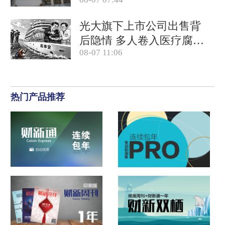
竞对拉开差距
光大旗下上市公司出售背
后隐情 多人卷入医疗腐败
08-07 11:06
案被查
热门产品推荐