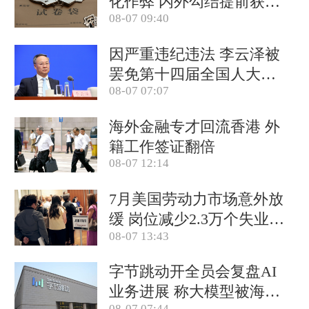
化作弊 内外勾结提前获取
08-07 09:40
试卷
因严重违纪违法 李云泽被
罢免第十四届全国人大代
08-07 07:07
表职务
海外金融专才回流香港 外
籍工作签证翻倍
08-07 12:14
7月美国劳动力市场意外放
缓 岗位减少2.3万个失业率
08-07 13:43
降至4.1%
字节跳动开全员会复盘AI
业务进展 称大模型被海外
08-07 07:44