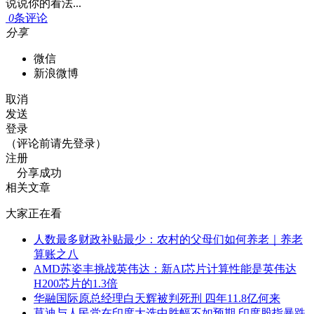
说说你的看法...
0
条评论
分享
微信
新浪微博
取消
发送
登录
（评论前请先登录）
注册
分享成功
相关文章
大家正在看
人数最多财政补贴最少：农村的父母们如何养老｜养老
算账之八
AMD苏姿丰挑战英伟达：新AI芯片计算性能是英伟达
H200芯片的1.3倍
华融国际原总经理白天辉被判死刑 四年11.8亿何来
莫迪与人民党在印度大选中胜幅不如预期 印度股指暴跌