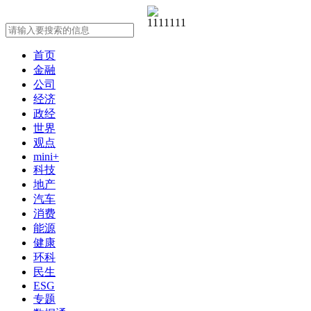
首页
金融
公司
经济
政经
世界
观点
mini+
科技
地产
汽车
消费
能源
健康
环科
民生
ESG
专题