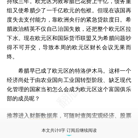
持续三年。欧元区为救希腊已花费上千亿，债务重
组又使希腊少了一千亿欧元的包袱。但现在该国再
度失去支付能力，靠欧洲央行的紧急贷款度日。希
腊政治精英不仅自己治国失败，还把整个欧元区拉
下水。现在欧元区和国际货币联盟又为希腊问题吵
得不可开交，导致本周的欧元区财长会议无果而
终。
希腊早已成了欧元区的特洛伊木马。这样一个
经济尚处于由农业国向工业国转型阶段、缺乏现代
化管理的国家当初怎么会成为欧元区这个富国俱乐
部的成员呢？
推荐进入
财新数据库
，可随时查阅宏观经济、股票
债券、公司人物，财经数据尽在掌握。
本文共计0字 订阅后继续阅读