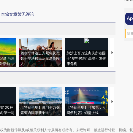
本篇文章暂无评论
西班牙休达进入紧急状态
加沙上百万流离失所者困
视线｜HYR
纪录 当局
数千非法移民从摩洛哥闯
于“塑料烤箱” 高温引发健
术：是什么
外活动
入
康危机
心“花钱找虐
【推广】走
找100种
【特别呈现】澳门全力探
【特别呈现】《东莞，人
会，让数智科
式·第一对
索葡语国家新渠道
间便利店》倾情上线
业
权为财新传媒及/或相关权利人专属所有或持有。未经许可，禁止进行转载、摘编、