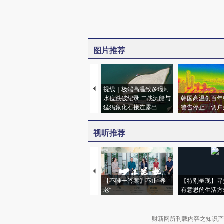
图片推荐
视线｜极端高温致多瑙河
水位跌破纪录 二战沉船与
韩国高温创百年
猛犸象化石接连露出
警告停止一切户
视听推荐
【不唯一答案】不止“养
【特别呈现】寻
老”
有意思的生活方
财新网所刊载内容之知识产