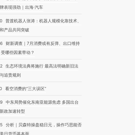
牌表现强劲｜出海·汽车
00
普渡机器人张涛：机器人规模化靠技术、
和产品共同突破
56
财新调查｜7月消费或有反弹、出口维持
 受哪些因素带动？
42
生态环境法典将施行 最高法明确新旧法
与追责规则
0
看空消费的“三大误区”
59
中东局势催化东南亚能源焦虑 多国出台
新政加速转型
05
分析｜贝森特操盘稳日元，操作巧思能否
美日货币基本面