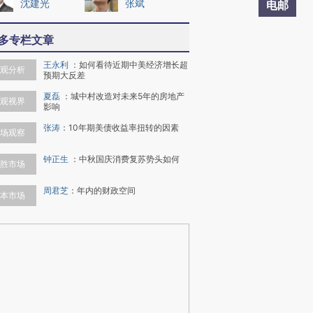
沈建光
张斌
电邮
多专栏文章
王永利
：
如何看待近期中美经济增长超
观分析
预期大反差
夏磊
：
城中村改造对未来5年的房地产
观视界
影响
张涛
：
10年期美债收益率扭转的因素
场观察
钟正生
：
中秋国庆消费复苏势头如何
胜市场
周君芝
：
年内的财政空间
本市场