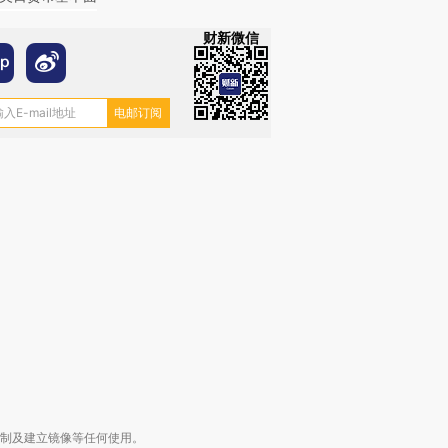
财新微信
OX的吸金
马航飞行员跨国走私7万
视线｜被称为“蟑螂”的印
让中产们甘
粒摇头丸 尿检体内含3种
度Z世代 用街头抗争将教
秘鲁纳斯
”？
毒品
育部长拱下台
13人遇难
进第四届链博
【商旅对话】华住集团
技“链”接产
【特别呈现】寻找100种
CFO：不靠规模取胜，华
【特别呈
有意思的生活方式·第三对
住三大增长引擎是什么？
有意思的
复制及建立镜像等任何使用。