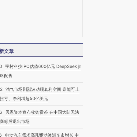
新文章
0
宇树科技IPO估值600亿元 DeepSeek参
略配售
22
油气市场剧烈波动现套利空间 嘉能可上
扭亏、净利增超50亿美元
6
贝恩资本宣布收购贡茶 在中国大陆无法
商标后退出市场
6
电动汽车需求高涨驱动澳洲车市增长 中