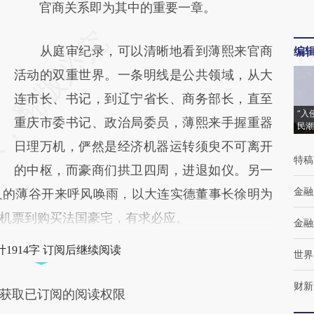
官商关系即为其中的重要一章。
从庭审纪录，可以清晰地看到薄熙来官商
编
活动的双重世界。一条明线是公共领域，从大
连市长、书记，到辽宁省长、商务部长，直至
“入
重庆市委书记、政治局委员，薄熙来手握重器
民潮
日理万机，俨然是经济机器运转须臾不可离开
特稿
的中枢，而豪商们拱卫四周，进退如仪。另一
金融
人的薄谷开来呼风唤雨，以大连实德董事长徐明为
机票到购买法国豪宅，有求必应。
金融
1914字 订阅后继续阅读
世界
财新
获取已订阅的阅读权限