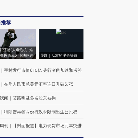
辑推荐
侵”还是“人道危机” 难
撕裂西班牙飞地休达
显影｜瓜农的漫长等待
｜
宇树发行市值610亿 先行者的加速和考验
｜
在岸人民币兑美元汇率连日升破6.75
我闻
｜
艾路明及多名股东被拘
｜
特朗普再签两份行政令限制出生公民权
周刊
｜
【封面报道】电力现货市场元年突进