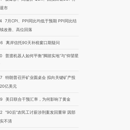
退市
4
7月CPI、PPI同比均低于预期 PPI同比结
续改善、高位回落
46
离岸信托90天补税窗口期疑问
00
普渡机器人如何平衡“脚踏实地”与“仰望星
？
57
特朗普召开矿业圆桌会 拟向关键矿产投
20亿美元
09
美日联合干预汇率，为何影响了黄金
32
“90后”农民工讨薪涉刑案发回重审 因部
实不清