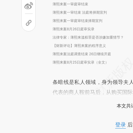
薄熙来案一审庭审结束
薄熙来案一审结束 法庭将择期宣判
薄熙来案一审庭审结束择期宣判
薄熙来案8月26日庭审实录
法律专家：薄熙来滥权罪是否涉嫌加重情节？
【财新评论】薄熙来案的程序意义
薄熙来案法庭调查结束 26日继续开庭
薄熙来案8月25日庭审实录（全文）
条暗线是私人领域，身为领导夫
代表的商人鞍前马后，从购买国际
本文共计
登录
后