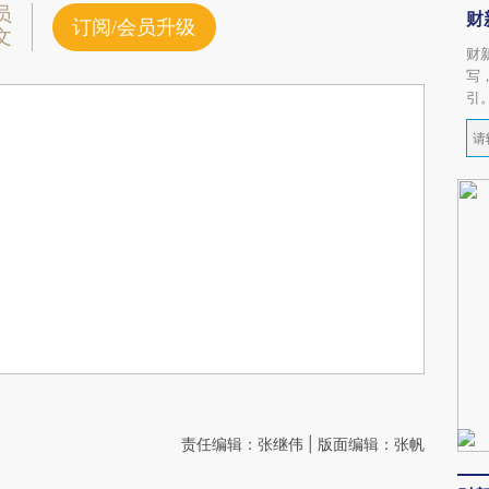
员
财
订阅/会员升级
文
财
写
引
责任编辑：张继伟 | 版面编辑：张帆