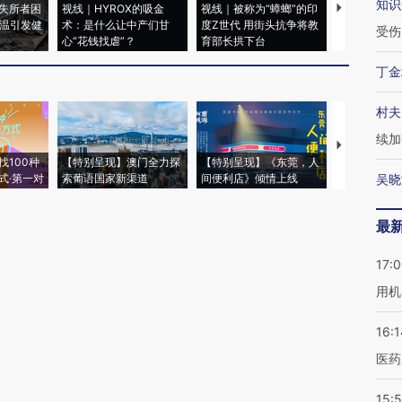
知识
失所者困
视线｜HYROX的吸金
视线｜被称为“蟑螂”的印
视线｜“入侵
高温引发健
术：是什么让中产们甘
度Z世代 用街头抗争将教
机”？难民潮
受伤
心“花钱找虐”？
育部长拱下台
飞地休达
丁金
村夫
续加
【推广】走
找100种
【特别呈现】澳门全力探
【特别呈现】《东莞，人
会，让数智科
式·第一对
索葡语国家新渠道
间便利店》倾情上线
业
吴晓
最
17:
用机
16:1
医药
15:5