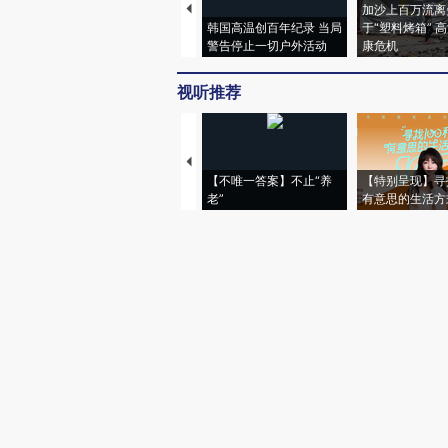
加沙上百万流离
韩国高温创百年纪录 当局
于“塑料烤箱” 
警告停止一切户外活动
康危机
视听推荐
【不唯一答案】不止“养
【特别呈现】寻
老”
有意思的生活方