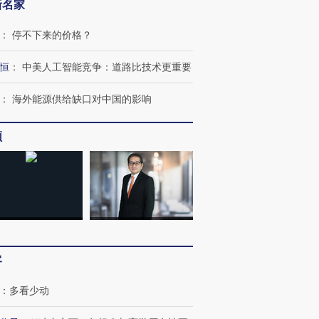
新名家
：
停不下来的价格？
恒
：
中美人工智能竞争：道路比技术更重要
：
海外能源供给缺口对中国的影响
频
客
：
多看少动