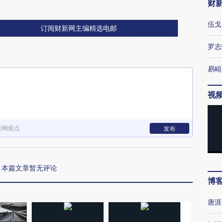
财
伍戈
订阅财新网主编精选电邮
罗志
易峘
视
新网观点
发布
本篇文章暂无评论
博
唐涯