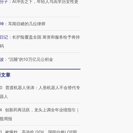
分子
：
AI冲击之下，年轻人与高学历女性更
”还是“人道危
湖北宜昌局部短时降雨
哈尔滨遭遇短时极端强降
撕裂西班牙
128毫米 紧急转移近
雨 3小时累计雨量超80毫
秘鲁纳斯
4000人
米
13人遇难
坤
：
耳闻目睹的几位律师
日记
：
长护险覆盖全国 筹资和服务给予将持
码
进第四届链博
【商旅对话】华住集团
技“链”接产
【特别呈现】寻找100种
CFO：不靠规模取胜，华
【特别呈
波
：
“沉睡”的10万亿元公积金
有意思的生活方式·第三对
住三大增长引擎是什么？
有意思的
新文章
00
普渡机器人张涛：人形机器人不会替代专
器人
4
创新药再活跃，龙头上调全年业绩指引｜
股周报
1
被爆炒、高溢价 QDII、国投白银LOF明