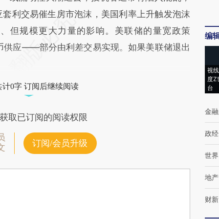
南亚套利交易催生房市泡沫，美国利率上升触发泡沫
似、但规模更大力量的影响。美联储的量宽政策
编
币供应——部分由利差交易实现。如果美联储退出
视线
度Z
共计0字 订阅后继续阅读
台
金融
获取已订阅的阅读权限
政经
员
订阅/会员升级
文
世界
地产
财新