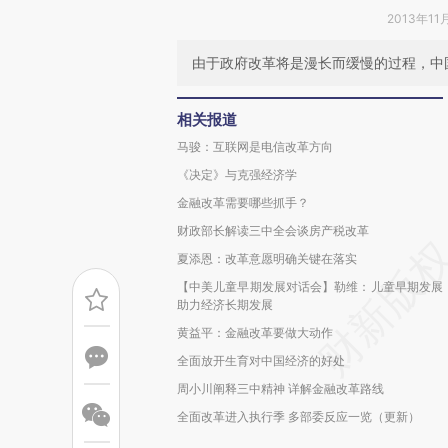
2013年11
由于政府改革将是漫长而缓慢的过程，中
相关报道
马骏：互联网是电信改革方向
《决定》与克强经济学
金融改革需要哪些抓手？
财政部长解读三中全会谈房产税改革
夏添恩：改革意愿明确关键在落实
【中美儿童早期发展对话会】勒维：儿童早期发展
助力经济长期发展
黄益平：金融改革要做大动作
全面放开生育对中国经济的好处
周小川阐释三中精神 详解金融改革路线
全面改革进入执行季 多部委反应一览（更新）