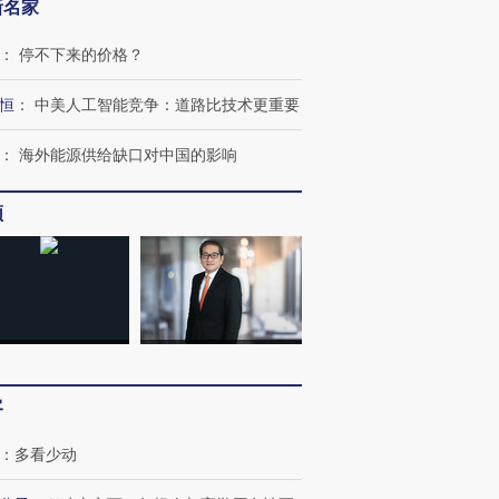
新名家
：
停不下来的价格？
恒
：
中美人工智能竞争：道路比技术更重要
：
海外能源供给缺口对中国的影响
频
客
：
多看少动