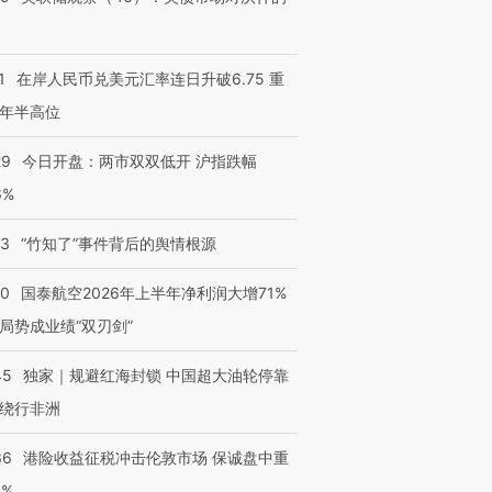
1
在岸人民币兑美元汇率连日升破6.75 重
年半高位
进第四届链博
【商旅对话】华住集团
技“链”接产
【特别呈现】寻找100种
CFO：不靠规模取胜，华
【特别呈
有意思的生活方式·第三对
住三大增长引擎是什么？
有意思的
29
今日开盘：两市双双低开 沪指跌幅
6%
13
“竹知了”事件背后的舆情根源
10
国泰航空2026年上半年净利润大增71%
局势成业绩“双刃剑”
45
独家｜规避红海封锁 中国超大油轮停靠
绕行非洲
36
港险收益征税冲击伦敦市场 保诚盘中重
3%