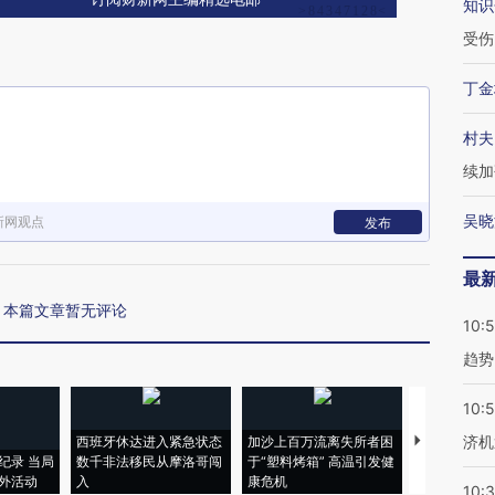
知识
受伤
丁金
村夫
续加
吴晓
新网观点
发布
最
本篇文章暂无评论
10:
趋势
10:
济机
西班牙休达进入紧急状态
加沙上百万流离失所者困
马航飞行员
纪录 当局
数千非法移民从摩洛哥闯
于“塑料烤箱” 高温引发健
粒摇头丸 尿
外活动
入
康危机
毒品
10: