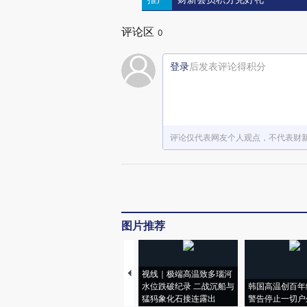
评论区
0
登录
后发表评论得积分
评论仅代表网友个人观点，不代表财
图片推荐
视线｜极端高温致多瑙河
水位跌破纪录 二战沉船与
韩国高温创百年
猛犸象化石接连露出
警告停止一切户