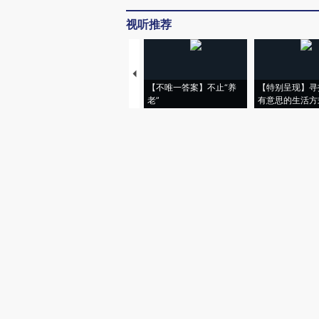
视听推荐
【不唯一答案】不止“养
【特别呈现】寻
老”
有意思的生活方