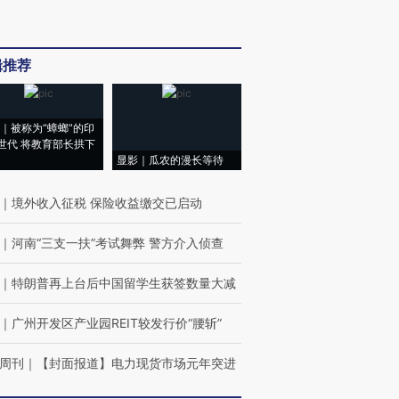
辑推荐
｜被称为“蟑螂”的印
世代 将教育部长拱下
显影｜瓜农的漫长等待
｜
境外收入征税 保险收益缴交已启动
｜
河南“三支一扶”考试舞弊 警方介入侦查
｜
特朗普再上台后中国留学生获签数量大减
｜
广州开发区产业园REIT较发行价“腰斩”
周刊
｜
【封面报道】电力现货市场元年突进