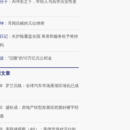
分子
：
AI冲击之下，年轻人与高学历女性更
坤
：
耳闻目睹的几位律师
日记
：
长护险覆盖全国 筹资和服务给予将持
码
波
：
“沉睡”的10万亿元公积金
新文章
58
罗兰贝格：全球汽车市场逐渐区域化已成
50
盛松成：房地产转型发展应把握好楼宇经
遇
跨国走私7万
视线｜HY
检体内含3种
泽连斯基密集出访美英 索
秘鲁纳斯卡观光飞机坠毁
术：是什
要防空导弹“救急”
13人遇难
心“花钱找
39
美联储观察（46）：美债市场对沃什的