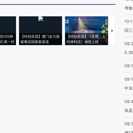
考验
10:1
回三
【推广】走
找100种
【特别呈现】澳门全力探
【特别呈现】《东莞，人
会，让数智科
式·第一对
索葡语国家新渠道
间便利店》倾情上线
业
09:
0.3
09:
09:
中东
08:
埃及
08:
挫1