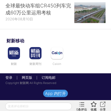
全球最快动车组CR450列车完
成60万公里运用考核
2026年08月10日
财新移动
财新
财新周刊
Caixin
登录
网页版
订阅电邮
|
|
Copyright 财新网 All Rights Reserved
App 内打开
发表评论得积分
0
条评论
收藏
分享