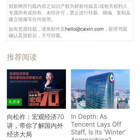
财新网所刊载内容之知识产权为财新传媒及/或相关权利人
专属所有或持有。未经许可，禁止进行转载、摘编、复制及
建立镜像等任何使用。
如有意愿转载，请发邮件至
hello@caixin.com
，获得书面
确认及授权后，方可转载。
推荐阅读
私房课
In Depth: As
向松祚：宏观经济70
Tencent Lays Off
讲，带你了解国内外
Staff, Is Its ‘Winter’
经济大局
Approaching?