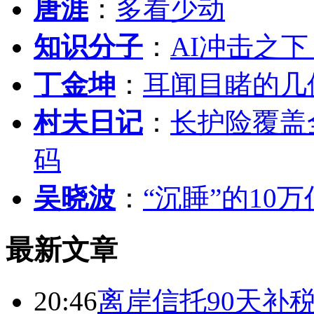
唐涯
：
多看少动
知识分子
：
AI冲击之
丁金坤
：
耳闻目睹的几
村夫日记
：
长护险覆盖
码
吴晓波
：
“沉睡”的10
最新文章
20:46
离岸信托90天补