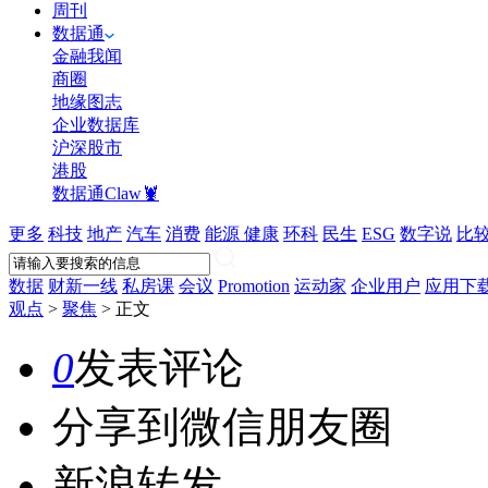
周刊
数据通
金融我闻
商圈
地缘图志
企业数据库
沪深股市
港股
数据通Claw🦞
更多
科技
地产
汽车
消费
能源
健康
环科
民生
ESG
数字说
比
数据
财新一线
私房课
会议
Promotion
运动家
企业用户
应用下
观点
>
聚焦
>
正文
0
发表评论
分享到微信朋友圈
新浪转发