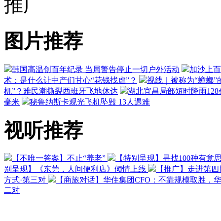
推广
图片推荐
韩国高温创百年纪录 当局警告停止一切户外活动
加沙上百
术：是什么让中产们甘心“花钱找虐”？
视线｜被称为“蟑螂”
机”？难民潮撕裂西班牙飞地休达
湖北宜昌局部短时降雨128毫
毫米
秘鲁纳斯卡观光飞机坠毁 13人遇难
视听推荐
【不唯一答案】不止“养老”
【特别呈现】寻找100种有意
别呈现】《东莞，人间便利店》倾情上线
【推广】走进第四
方式·第三对
【商旅对话】华住集团CFO：不靠规模取胜，
二对