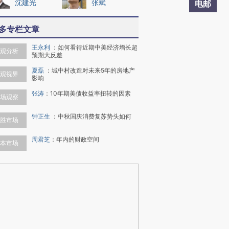
沈建光
张斌
电邮
多专栏文章
王永利
：
如何看待近期中美经济增长超
观分析
预期大反差
夏磊
：
城中村改造对未来5年的房地产
观视界
影响
张涛
：
10年期美债收益率扭转的因素
场观察
钟正生
：
中秋国庆消费复苏势头如何
胜市场
周君芝
：
年内的财政空间
本市场