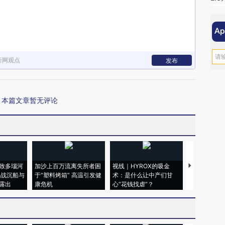
新网观点
发布
本篇文章暂无评论
致多瑙河
加沙上百万流离失所者困
视线｜HYROX的吸金
马航飞行员
二战沉船与
于“塑料烤箱” 高温引发健
术：是什么让中产们甘
粒摇头丸 尿
露出
康危机
心“花钱找虐”？
毒品