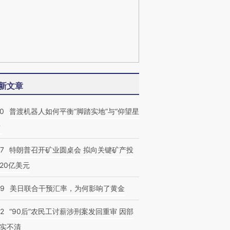
新文章
00
普渡机器人如何平衡“脚踏实地”与“仰望星
？
57
特朗普召开矿业圆桌会 拟向关键矿产投
20亿美元
09
美日联合干预汇率，为何影响了黄金
32
“90后”农民工讨薪涉刑案发回重审 因部
实不清