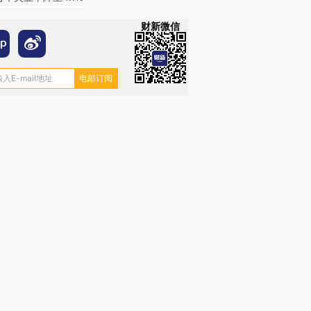
财新微信
跨国走私7万
视线｜被称为“蟑螂”的印
视线｜“入侵”还是“人道危
检体内含3种
度Z世代 用街头抗争将教
机”？难民潮撕裂西班牙
秘鲁纳斯
育部长拱下台
飞地休达
13人遇难