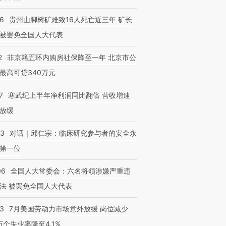
36
贵州山脚树矿难致16人死亡近三年 矿长
被罢免全国人大代表
2
非京籍五环内购房社保降至一年 北京市公
最高可贷340万元
7
寒武纪上半年净利润同比翻倍 营收增速
放缓
53
对话｜邱仁宗：临床研究参与者的安全永
第一位
06
全国人大常委会：六名将领涉嫌严重违
法 被罢免全国人大代表
43
7月美国劳动力市场意外放缓 岗位减少
3万个失业率降至4.1%