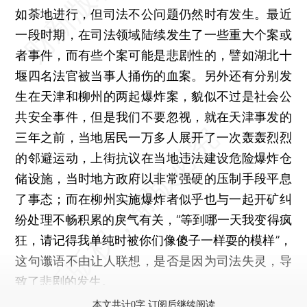
如荼地进行，但司法不公问题仍然时有发生。最近
一段时期，在司法领域陆续发生了一些重大个案或
者事件，而有些个案可能是悲剧性的，譬如湖北十
堰四名法官被当事人捅伤的血案。另外还有分别发
生在天津和柳州的两起爆炸案，貌似不过是社会公
共安全事件，但是我们不要忽视，就在天津事发的
三年之前，当地居民一万多人展开了一次轰轰烈烈
的邻避运动，上街抗议在当地违法建设危险爆炸仓
储设施，当时地方政府以非常强硬的压制手段平息
了事态；而在柳州实施爆炸者似乎也与一起开矿纠
纷处理不畅积累的戾气有关，“等到哪一天我变得疯
狂，请记得我单纯时被你们像傻子一样耍的模样”，
这句谶语不由让人联想，是否是因为司法失灵，导
致了悲剧的发生。
本文共计0字 订阅后继续阅读