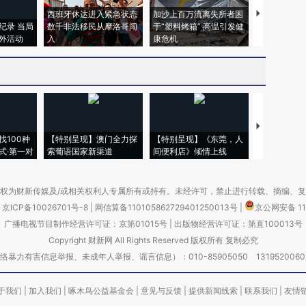
西班牙休达进入紧急状态
加沙上百万流离失所者困
视线｜HYR
纪录 当局
数千非法移民从摩洛哥闯
于“塑料烤箱” 高温引发健
术：是什么
外活动
入
康危机
心“花钱找虐
【推广】走
找100种
【特别呈现】澳门全力探
【特别呈现】《东莞，人
会，让数智科
式·第一对
索葡语国家新渠道
间便利店》倾情上线
业
权为财新传媒及/或相关权利人专属所有或持有。未经许可，禁止进行转载、摘编、
京ICP备10026701号-8
|
网信算备110105862729401250013号
|
京公网安备 11
广播电视节目制作经营许可证：京第01015号
|
出版物经营许可证：第直100013号
Copyright 财新网 All Rights Reserved 版权所有 复制必究
害信息举报、未成年人举报、谣言信息）：010-85905050 13195200605 举报邮
于我们
|
加入我们
|
啄木鸟公益基金会
|
意见与反馈
|
提供新闻线索
|
联系我们
|
友情