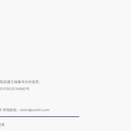
OX的吸金
马航飞行员跨国走私7万
视线｜被称为“蟑螂”的印
让中产们甘
粒摇头丸 尿检体内含3种
度Z世代 用街头抗争将教
秘鲁纳斯
”？
毒品
育部长拱下台
13人遇难
进第四届链博
【商旅对话】华住集团
技“链”接产
【特别呈现】寻找100种
CFO：不靠规模取胜，华
【特别呈
有意思的生活方式·第三对
住三大增长引擎是什么？
有意思的
复制及建立镜像等任何使用。
010502034662号
箱：laixin@caixin.com
链接