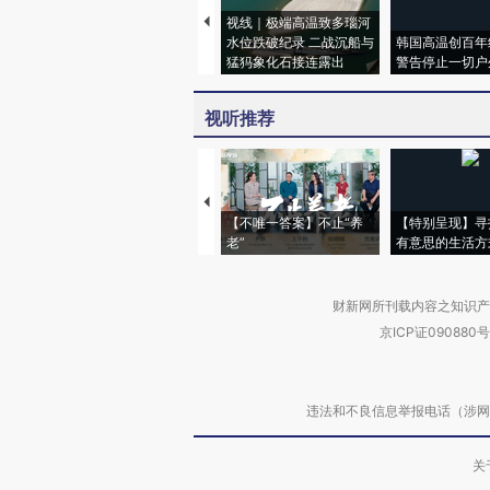
视线｜极端高温致多瑙河
水位跌破纪录 二战沉船与
韩国高温创百年
猛犸象化石接连露出
警告停止一切户
视听推荐
【不唯一答案】不止“养
【特别呈现】寻
老”
有意思的生活方
财新网所刊载内容之知识产
京ICP证090880号
违法和不良信息举报电话（涉网络暴力有
关