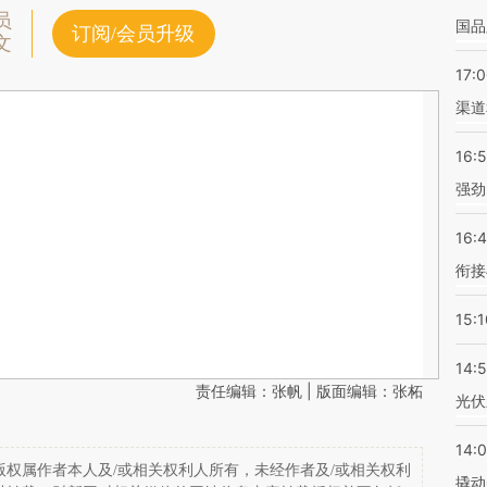
员
国品
订阅/会员升级
文
17:
渠道
16:
强劲
16:
衔接
15:1
14:
责任编辑：张帆 | 版面编辑：张柘
光伏
14:
权属作者本人及/或相关权利人所有，未经作者及/或相关权利
撬动