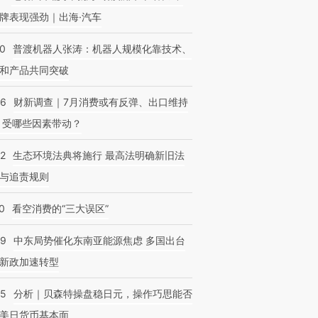
牌表现强劲｜出海·汽车
00
普渡机器人张涛：机器人规模化靠技术、
和产品共同突破
56
财新调查｜7月消费或有反弹、出口维持
 受哪些因素带动？
42
生态环境法典将施行 最高法明确新旧法
与追责规则
0
看空消费的“三大误区”
59
中东局势催化东南亚能源焦虑 多国出台
新政加速转型
05
分析｜贝森特操盘稳日元，操作巧思能否
美日货币基本面