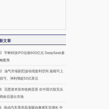
新文章
0
宇树科技IPO估值600亿元 DeepSeek参
略配售
22
油气市场剧烈波动现套利空间 嘉能可上
扭亏、净利增超50亿美元
6
贝恩资本宣布收购贡茶 在中国大陆无法
商标后退出市场
6
电动汽车需求高涨驱动澳洲车市增长 中