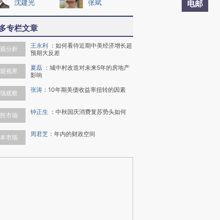
沈建光
张斌
电邮
多专栏文章
王永利
：
如何看待近期中美经济增长超
观分析
预期大反差
夏磊
：
城中村改造对未来5年的房地产
观视界
影响
张涛
：
10年期美债收益率扭转的因素
场观察
钟正生
：
中秋国庆消费复苏势头如何
胜市场
周君芝
：
年内的财政空间
本市场