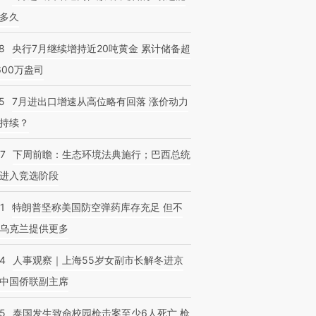
多久
8
央行7月继续增持近20吨黄金 累计储备超
600万盎司
5
7月进出口增速从高位略有回落 涨价动力
持续？
07
下周前瞻：生态环境法典施行；巴西总统
进入竞选阶段
1
特朗普坚称美国防空弹药库存充足 但不
乌克兰提供更多
24
人事观察｜上海55岁女副市长解冬进京
中国侨联副主席
45
泰国发生致命校园枪击案至少6人死亡 枪