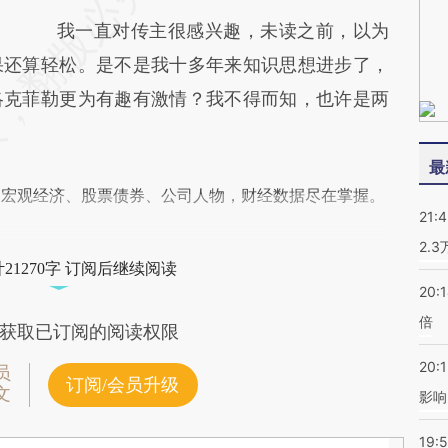
我一直对传主很感兴趣，未读之前，以为
果还算轻松。是不是我十多年来知识思想进步了，
洛克菲勒更为有趣有激情？我不得而知，也许是两
最
阅宏观经济、股票债券、公司人物，财经数据尽在掌握。
21:
2.
21270字 订阅后继续阅读
20:
倍
获取已订阅的阅读权限
20:1
员
订阅/会员升级
文
影响
19:5