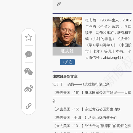
岁
张志雄，1966年生人，2002
年创办《价值》杂志， 喜欢
读书、写作和旅游，著有和主
编《儿时的弄堂》《放量》
《学习学习再学习》《中国股
张志雄
市十七年》等几十本书。 个
人微信号：zhixiong428
+关注
张志雄最新文章
汪丁丁：乡愁——张志雄旅行笔记序
【来去美国（16）】继续国家公园主题游——大峡
谷
【来去美国（15）】亲近黄石公园野生动物
【来去美国（十四）】洛基山脉的孩子们
【来去美国（13）】张大千与“溪岸图”的真假之辨