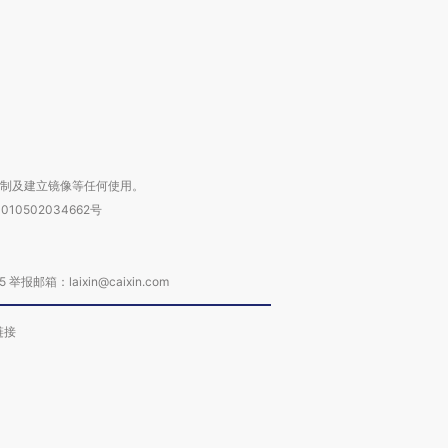
进第四届链博
【商旅对话】华住集团
技“链”接产
【特别呈现】寻找100种
CFO：不靠规模取胜，华
【特别呈
有意思的生活方式·第三对
住三大增长引擎是什么？
有意思的
复制及建立镜像等任何使用。
010502034662号
箱：laixin@caixin.com
链接