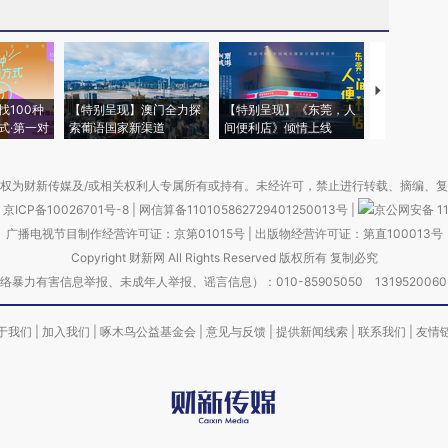
【推广】走
找100种
【特别呈现】澳门全力探
【特别呈现】《东莞，人
会，让数智科
式·第一对
索葡语国家新渠道
间便利店》倾情上线
业
权为财新传媒及/或相关权利人专属所有或持有。未经许可，禁止进行转载、摘编、
京ICP备10026701号-8
|
网信算备110105862729401250013号
|
京公网安备 11
广播电视节目制作经营许可证：京第01015号
|
出版物经营许可证：第直100013号
Copyright 财新网 All Rights Reserved 版权所有 复制必究
害信息举报、未成年人举报、谣言信息）：010-85905050 13195200605 举报邮
于我们
|
加入我们
|
啄木鸟公益基金会
|
意见与反馈
|
提供新闻线索
|
联系我们
|
友情