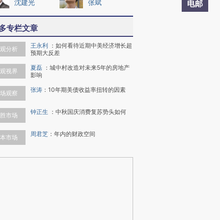
沈建光
张斌
电邮
多专栏文章
王永利
：
如何看待近期中美经济增长超
观分析
预期大反差
夏磊
：
城中村改造对未来5年的房地产
观视界
影响
张涛
：
10年期美债收益率扭转的因素
场观察
钟正生
：
中秋国庆消费复苏势头如何
胜市场
周君芝
：
年内的财政空间
本市场