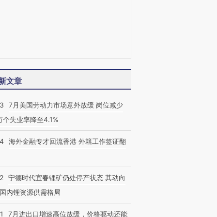
新文章
43
7月美国劳动力市场意外放缓 岗位减少
3万个失业率降至4.1%
14
海外金融专才回流香港 外籍工作签证翻
2
宁德时代宜春锂矿仍处停产状态 其动向
国内锂资源供需格局
1
7月进出口增速高位放缓，价格驱动还能