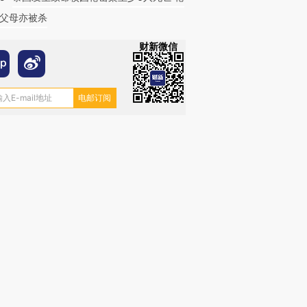
父母亦被杀
财新微信
跨国走私7万
视线｜被称为“蟑螂”的印
视线｜“入侵”还是“人道危
检体内含3种
度Z世代 用街头抗争将教
机”？难民潮撕裂西班牙
秘鲁纳斯
育部长拱下台
飞地休达
13人遇难