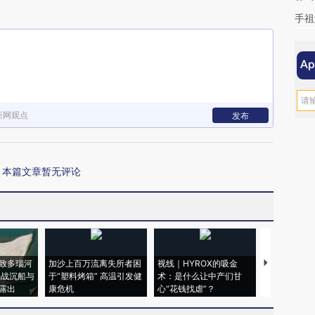
手祖
新网观点
发布
本篇文章暂无评论
致多瑙河
加沙上百万流离失所者困
视线｜HYROX的吸金
马航飞行员
二战沉船与
于“塑料烤箱” 高温引发健
术：是什么让中产们甘
粒摇头丸 尿
露出
康危机
心“花钱找虐”？
毒品