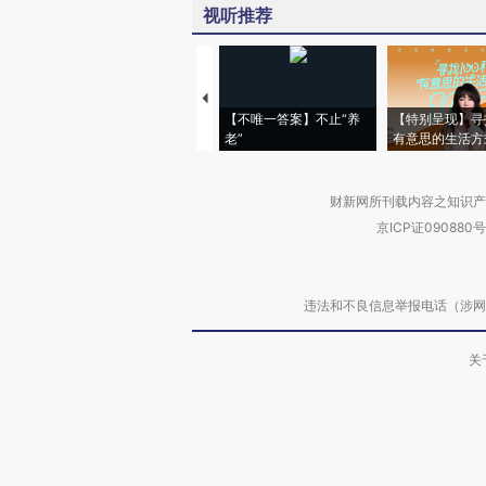
视听推荐
【不唯一答案】不止“养
【特别呈现】寻
老”
有意思的生活方
财新网所刊载内容之知识产
京ICP证090880号
违法和不良信息举报电话（涉网络暴力有
关