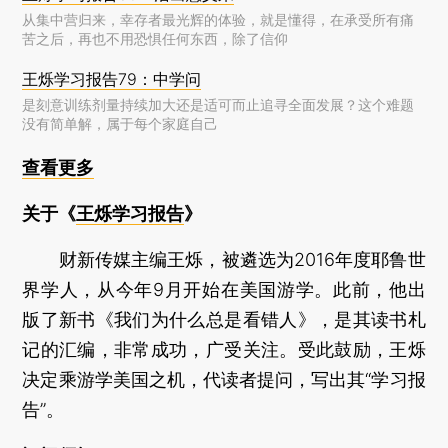
从集中营归来，幸存者最光辉的体验，就是懂得，在承受所有痛
苦之后，再也不用恐惧任何东西，除了信仰
王烁学习报告79：中学问
是刻意训练剂量持续加大还是适可而止追寻全面发展？这个难题
没有简单解，属于每个家庭自己
查看更多
关于《
王烁学习报告
》
财新传媒主编王烁，被遴选为2016年度耶鲁世
界学人，从今年9月开始在美国游学。此前，他出
版了新书《我们为什么总是看错人》，是其读书札
记的汇编，非常成功，广受关注。受此鼓励，王烁
决定乘游学美国之机，代读者提问，写出其“学习报
告”。