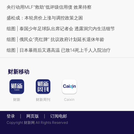
央行动用MLF“救助”低评级信用债 效果待察
盛松成：本轮房价上涨与调控政策之困
组图 | 泰国少年足球队出席记者会 透露洞穴内生活细节
组图 | 俄民众“亮红牌” 抗议政府计划延长退休年龄
组图 | 日本暴雨后又遇高温 已致14死上千人入院治疗
财新移动
财新
财新周刊
Caixin
登录
网页版
订阅电邮
|
|
Copyright 财新网 All Rights Reserved