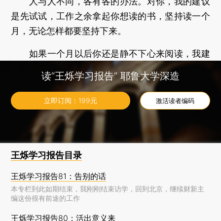
人与人不同，各有各的办法。对你，我的建议
是先试试，工作之余拿起你想读的书，坚持读一个
月，无论怎样都要坚持下来。
如果一个月以后你还是静不下心来阅读，我建
议放弃，转而去找适合你的学习之道；其实这样你
读“王烁学习报告” 耶鲁大学深造
也没什么损失，读一个月书，你能亏到哪里去呢？
但坚持一个月使你确实知道，不阅读不是因为不努
立即订阅：
199
元
激活读者编码
力，你努力过了，只是它不适合你。 当然，如果一
个月后，你发现自己适合阅读，恭喜你。
王烁学习报告目录
王烁学习报告81：告别的话
本专栏到此如期结束，我刚刚结束访学，回到北京，继续财新主
编这份很有前途的工作
王烁学习报告80：活出意义来