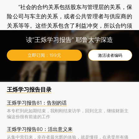
“社会的合约关系包括股东与管理层的关系，保
险公司与车主的关系，或者公共管理者与供应商的
关系等等。这些关系包含了利益冲突，所以合约须
得正确设计，以保证各方做出对彼此有利的决定。
读“王烁学习报告” 耶鲁大学深造
今年的两位得主发展了合约理论，一个可用于分析
多种多样合约设计议题的完整框架，比如给管理层
立即订阅：
199
元
激活读者编码
基于业绩表现的激励机制，保险合同中的可减免项
和预付安排，以及公共服务提供的私有化，等等。”
王烁学习报告目录
王烁学习报告81：告别的话
本专栏到此如期结束，我刚刚结束访学，回到北京，继续财新主
编这份很有前途的工作
王烁学习报告80：活出意义来
从集中营归来，幸存者最光辉的体验，就是懂得，在承受所有痛