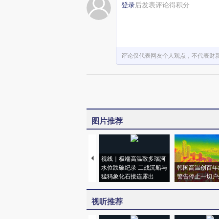
登录
后发表评论得积分
评论仅代表网友个人观点，不代表财
图片推荐
视线｜极端高温致多瑙河
水位跌破纪录 二战沉船与
韩国高温创百年
猛犸象化石接连露出
警告停止一切户
视听推荐