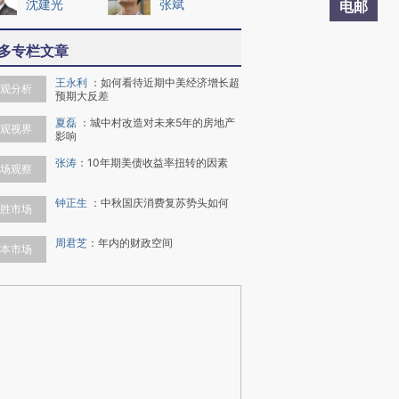
沈建光
张斌
电邮
多专栏文章
王永利
：
如何看待近期中美经济增长超
观分析
预期大反差
夏磊
：
城中村改造对未来5年的房地产
观视界
影响
张涛
：
10年期美债收益率扭转的因素
场观察
钟正生
：
中秋国庆消费复苏势头如何
胜市场
周君芝
：
年内的财政空间
本市场