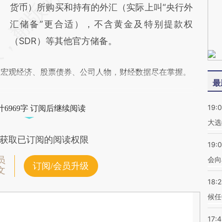
货币）所购买和持有的外汇（实际上叫“央行外
汇储备”更合适），不含黄金及特别提款权
（SDR）等其他官方储备。
阅宏观经济、股票债券、公司人物，财经数据尽在掌握。
最
19:
6969字 订阅后继续阅读
大选
获取已订阅的阅读权限
19:0
员
会向
订阅/会员升级
文
18:
候任
17: