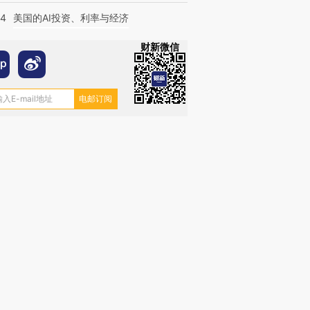
44
美国的AI投资、利率与经济
财新微信
跨国走私7万
视线｜被称为“蟑螂”的印
视线｜“入侵”还是“人道危
检体内含3种
度Z世代 用街头抗争将教
机”？难民潮撕裂西班牙
秘鲁纳斯
育部长拱下台
飞地休达
13人遇难