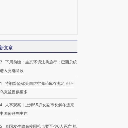
新文章
07
下周前瞻：生态环境法典施行；巴西总统
进入竞选阶段
1
特朗普坚称美国防空弹药库存充足 但不
乌克兰提供更多
24
人事观察｜上海55岁女副市长解冬进京
中国侨联副主席
45
泰国发生致命校园枪击案至少6人死亡 枪