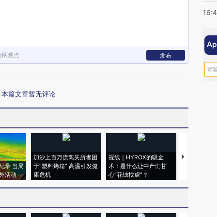
16:
新网观点
发布
本篇文章暂无评论
加沙上百万流离失所者困
视线｜HYROX的吸金
马航飞行员
纪录 当局
于“塑料烤箱” 高温引发健
术：是什么让中产们甘
粒摇头丸 尿
外活动
康危机
心“花钱找虐”？
毒品