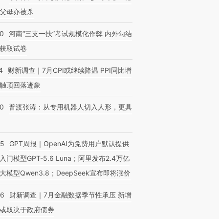
父母亦被杀
40
河南“三支一扶”考试规模化作弊 内外勾结
获取试卷
4
财新调查｜7月CPI或继续降温 PPI同比增
触顶回落迹象
00
普渡张涛：从专用机器人切入人形，更具
55
GPT周报｜OpenAI为免费用户默认提供
入门模型GPT-5.6 Luna；阿里发布2.4万亿
大模型Qwen3.8；DeepSeek宣布即将涨价
46
财新调查｜7月金融数据季节性承压 新增
或取决于政府债券