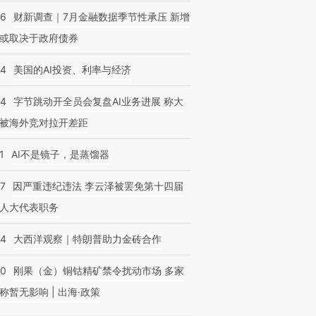
46
财新调查｜7月金融数据季节性承压 新增
或取决于政府债券
44
美国的AI投资、利率与经济
44
字节跳动开全员会复盘AI业务进展 称大
被海外竞对拉开差距
1
AI不是镜子，是蒸馏器
07
因严重违纪违法 李云泽被罢免第十四届
人大代表职务
44
大西洋观察｜特朗普助力金砖合作
40
刚果（金）铜钴精矿禁令扰动市场 多家
称暂无影响 | 出海·政策