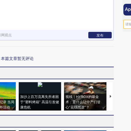
新网观点
发布
本篇文章暂无评论
加沙上百万流离失所者困
视线｜HYROX的吸金
马航飞行员
纪录 当局
于“塑料烤箱” 高温引发健
术：是什么让中产们甘
粒摇头丸 尿
外活动
康危机
心“花钱找虐”？
毒品