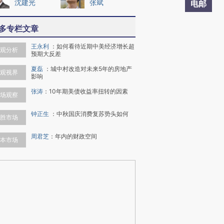
沈建光
张斌
电邮
多专栏文章
王永利
：
如何看待近期中美经济增长超
观分析
预期大反差
夏磊
：
城中村改造对未来5年的房地产
观视界
影响
张涛
：
10年期美债收益率扭转的因素
场观察
钟正生
：
中秋国庆消费复苏势头如何
胜市场
周君芝
：
年内的财政空间
本市场