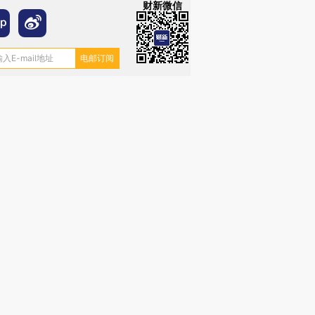
财新微信
跨国走私7万
视线｜被称为“蟑螂”的印
视线｜“入侵”还是“人道危
检体内含3种
度Z世代 用街头抗争将教
机”？难民潮撕裂西班牙
秘鲁纳斯
育部长拱下台
飞地休达
13人遇难