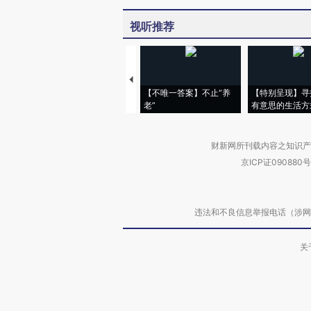
视听推荐
【不唯一答案】不止“养
【特别呈现】寻
老”
有意思的生活方
财新网所刊载内容之知识产
京ICP证090880号
违法和不良信息举报电话（涉网络暴力有
关