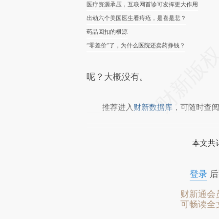
医疗资源承压，互联网首诊可发挥更大作用
出动六个美国医生看痔疮，是喜是悲？
药品回扣的根源
“零差价”了，为什么医院还卖药挣钱？
呢？大概没有。
推荐进入
财新数据库
，可随时查
本文共计
登录
后
财新通会
可畅读全