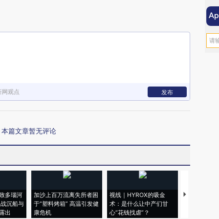
新网观点
发布
本篇文章暂无评论
致多瑙河
加沙上百万流离失所者困
视线｜HYROX的吸金
马航飞行员
二战沉船与
于“塑料烤箱” 高温引发健
术：是什么让中产们甘
粒摇头丸 尿
露出
康危机
心“花钱找虐”？
毒品