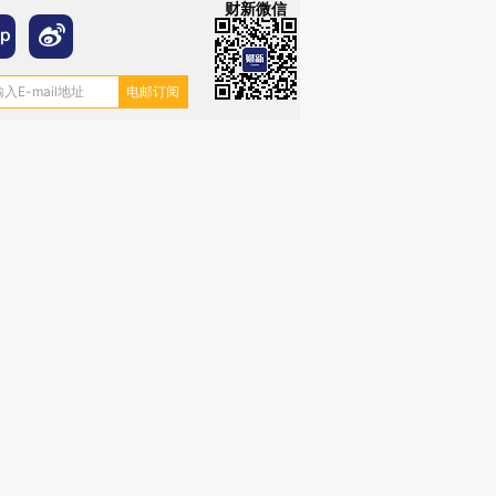
财新微信
跨国走私7万
视线｜被称为“蟑螂”的印
视线｜“入侵”还是“人道危
检体内含3种
度Z世代 用街头抗争将教
机”？难民潮撕裂西班牙
秘鲁纳斯
育部长拱下台
飞地休达
13人遇难