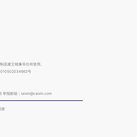
进第四届链博
【商旅对话】华住集团
技“链”接产
【特别呈现】寻找100种
CFO：不靠规模取胜，华
【特别呈
有意思的生活方式·第三对
住三大增长引擎是什么？
有意思的
复制及建立镜像等任何使用。
010502034662号
箱：laixin@caixin.com
链接