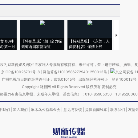
【推广】走
找100种
【特别呈现】澳门全力探
【特别呈现】《东莞，人
会，让数智科
式·第一对
索葡语国家新渠道
间便利店》倾情上线
业
权为财新传媒及/或相关权利人专属所有或持有。未经许可，禁止进行转载、摘编、
京ICP备10026701号-8
|
网信算备110105862729401250013号
|
京公网安备 11
广播电视节目制作经营许可证：京第01015号
|
出版物经营许可证：第直100013号
Copyright 财新网 All Rights Reserved 版权所有 复制必究
害信息举报、未成年人举报、谣言信息）：010-85905050 13195200605 举报邮
于我们
|
加入我们
|
啄木鸟公益基金会
|
意见与反馈
|
提供新闻线索
|
联系我们
|
友情