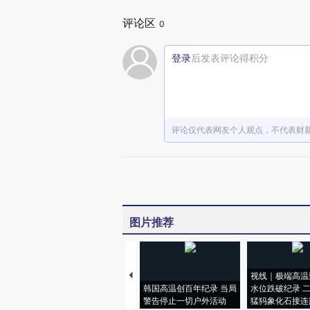
评论区
0
登录
后发表评论得积分
评论仅代表网友个人观点，不代表财
图片推荐
视线｜极端高温
韩国高温创百年纪录 当局
水位跌破纪录 
警告停止一切户外活动
猛犸象化石接连