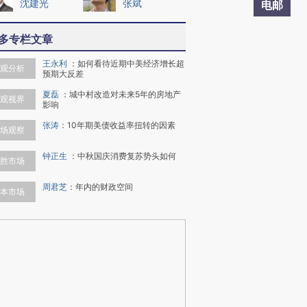
沈建光
张斌
电邮
多专栏文章
王永利
：
如何看待近期中美经济增长超
观分析
预期大反差
夏磊
：
城中村改造对未来5年的房地产
观视界
影响
张涛
：
10年期美债收益率扭转的因素
场观察
钟正生
：
中秋国庆消费复苏势头如何
胜市场
周君芝
：
年内的财政空间
本市场