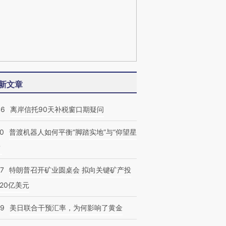
新文章
46
离岸信托90天补税窗口期疑问
00
普渡机器人如何平衡“脚踏实地”与“仰望星
？
57
特朗普召开矿业圆桌会 拟向关键矿产投
20亿美元
09
美日联合干预汇率，为何影响了黄金