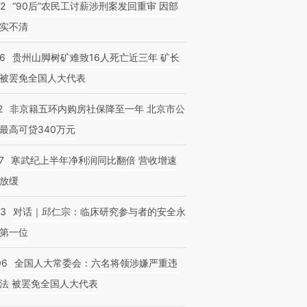
32
“90后”农民工讨薪涉刑案发回重审 因部
实不清
36
贵州山脚树矿难致16人死亡近三年 矿长
被罢免全国人大代表
2
非京籍五环内购房社保降至一年 北京市公
最高可贷340万元
7
寒武纪上半年净利润同比翻倍 营收增速
放缓
53
对话｜邱仁宗：临床研究参与者的安全永
第一位
06
全国人大常委会：六名将领涉嫌严重违
法 被罢免全国人大代表