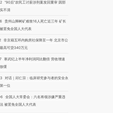
32
“90后”农民工讨薪涉刑案发回重审 因部
实不清
36
贵州山脚树矿难致16人死亡近三年 矿长
被罢免全国人大代表
2
非京籍五环内购房社保降至一年 北京市公
最高可贷340万元
7
寒武纪上半年净利润同比翻倍 营收增速
放缓
53
对话｜邱仁宗：临床研究参与者的安全永
第一位
06
全国人大常委会：六名将领涉嫌严重违
法 被罢免全国人大代表