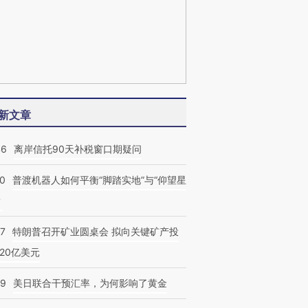
新文章
46
离岸信托90天补税窗口期疑问
00
普渡机器人如何平衡“脚踏实地”与“仰望星
？
57
特朗普召开矿业圆桌会 拟向关键矿产投
20亿美元
09
美日联合干预汇率，为何影响了黄金