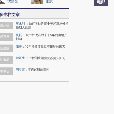
沈建光
张斌
电邮
多专栏文章
王永利
：
如何看待近期中美经济增长超
观分析
预期大反差
夏磊
：
城中村改造对未来5年的房地产
观视界
影响
张涛
：
10年期美债收益率扭转的因素
场观察
钟正生
：
中秋国庆消费复苏势头如何
胜市场
周君芝
：
年内的财政空间
本市场