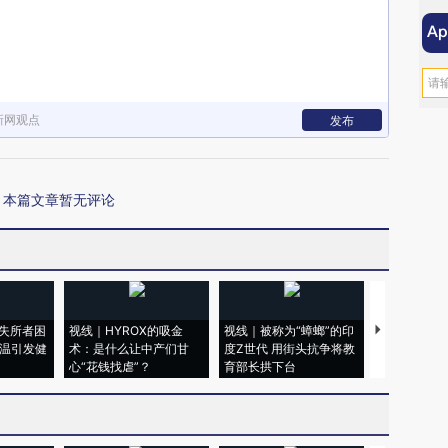
新网观点
发布
本篇文章暂无评论
失所者困
视线｜HYROX的吸金
视线｜被称为“蟑螂”的印
视线｜“入侵
高温引发健
术：是什么让中产们甘
度Z世代 用街头抗争将教
机”？难民潮
心“花钱找虐”？
育部长拱下台
飞地休达