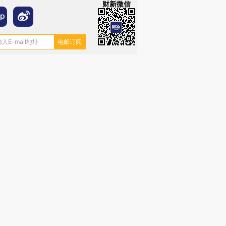
财新微信
”还是“人道危
湖北宜昌局部短时降雨
哈尔滨遭遇短时极端强降
撕裂西班牙
128毫米 紧急转移近
雨 3小时累计雨量超80毫
秘鲁纳斯
4000人
米
13人遇难