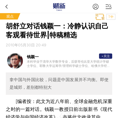
观点
T中
胡舒立对话钱颖一：冷静认识自己
客观看待世界|特稿精选
2010年05月30日 20:49
+关注
钱颖一
本科毕业于清华大学数学专业，后获哥伦比亚大学统计学硕
士学位、耶鲁大学运筹学/管理科学硕士学位、哈佛大学经济
学博士学位。曾任教于斯坦福大学、马里兰大学、伯克利加
州大学。2006年—2018年任清华大学经济管理学院院长。现
为清华大学经济管理学院经济系教授，清华大学文科资深教
拿中国与外国比较，问题是中国发展并不均衡。即使
授。获2009年度孙冶方经济科学奖，2016年度首届中国经济
是城郊，差别都特别大
学奖。研究领域包括比较经济学、制度经济学、转轨经济学
、中国经济、中国教育，著有《现代经济学与中国经济》、
《大学的改革》（第一卷、第二卷）、《现代经济学与中国
经济改革》等。
[编者按：此文为近八年前、全球金融危机深重
之时的一篇对话。钱颖一教授日前出版新书《现代
经济学与中国经济改革》，亦将此文收录其中。