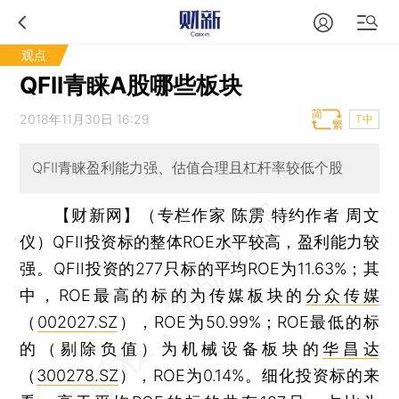
观点
QFII青睐A股哪些板块
2018年11月30日 16:29
T中
QFII青睐盈利能力强、估值合理且杠杆率较低个股
【财新网】（专栏作家 陈雳 特约作者 周文
仪）
QFII投资标的整体ROE水平较高，盈利能力较
强。QFII投资的277只标的平均ROE为11.63%；其
中，ROE最高的标的为传媒板块的
分众传媒
（
002027.SZ
），ROE为50.99%；ROE最低的标
的（剔除负值）为机械设备板块的
华昌达
（
300278.SZ
），ROE为0.14%。细化投资标的来