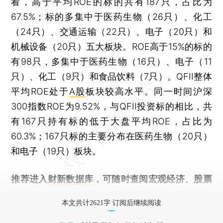
看，高于平均ROE的标的共有187只，占比为
67.5%；标的多集中于医药生物（26只）、化工
（24只）、交通运输（22只）、电子（20只）和
机械设备（20只）五大板块。ROE高于15%的标的
有98只，多集中于医药生物（16只）、电子（11
只）、化工（9只）和食品饮料（7只）。QFII整体
平均ROE处于
A股
板块较高水平。同一时间沪深
300指数ROE为9.52%，与QFII投资标的相比，共
有167只持有标的低于大盘平均ROE，占比为
60.3%；167只标的主要分布在医药生物（20只）
和电子（19只）板块。
推荐进入
财新数据库
，可随时查阅宏观经济、股票
债券、公司人物，财经数据尽在掌握。
本文共计2621字 订阅后继续阅读