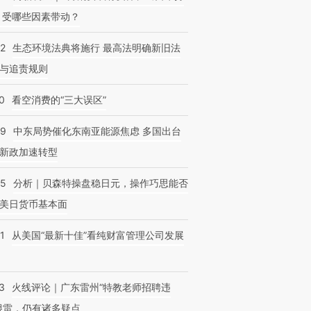
 受哪些因素带动？
42
生态环境法典将施行 最高法明确新旧法
与追责规则
0
看空消费的“三大误区”
59
中东局势催化东南亚能源焦虑 多国出台
新政加速转型
05
分析｜贝森特操盘稳日元，操作巧思能否
美日货币基本面
1
从美国“最新十佳”看纯财富管理公司发展
3
火线评论｜广东雷州“特教老师招聘违
很雷，仍有诸多疑点