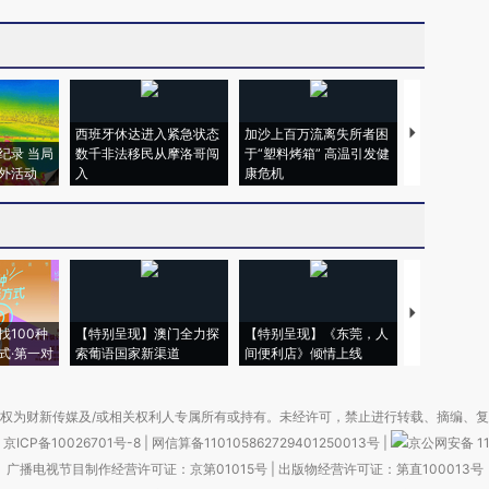
西班牙休达进入紧急状态
加沙上百万流离失所者困
视线｜HYR
纪录 当局
数千非法移民从摩洛哥闯
于“塑料烤箱” 高温引发健
术：是什么
外活动
入
康危机
心“花钱找虐
【推广】走
找100种
【特别呈现】澳门全力探
【特别呈现】《东莞，人
会，让数智科
式·第一对
索葡语国家新渠道
间便利店》倾情上线
业
权为财新传媒及/或相关权利人专属所有或持有。未经许可，禁止进行转载、摘编、
京ICP备10026701号-8
|
网信算备110105862729401250013号
|
京公网安备 11
广播电视节目制作经营许可证：京第01015号
|
出版物经营许可证：第直100013号