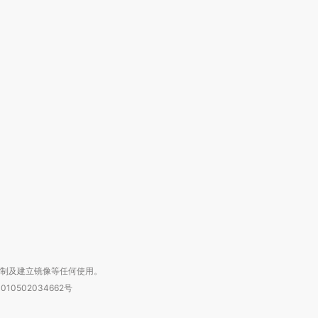
OX的吸金
马航飞行员跨国走私7万
视线｜被称为“蟑螂”的印
让中产们甘
粒摇头丸 尿检体内含3种
度Z世代 用街头抗争将教
秘鲁纳斯
”？
毒品
育部长拱下台
13人遇难
进第四届链博
【商旅对话】华住集团
技“链”接产
【特别呈现】寻找100种
CFO：不靠规模取胜，华
【特别呈
有意思的生活方式·第三对
住三大增长引擎是什么？
有意思的
复制及建立镜像等任何使用。
010502034662号