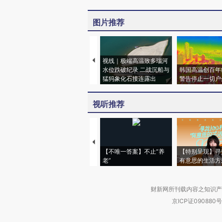
图片推荐
视线｜极端高温致多瑙河
水位跌破纪录 二战沉船与
韩国高温创百年
猛犸象化石接连露出
警告停止一切户
视听推荐
【不唯一答案】不止“养
【特别呈现】寻
老”
有意思的生活方
财新网所刊载内容之知识产
京ICP证090880号