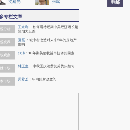
沈建光
张斌
电邮
多专栏文章
王永利
：
如何看待近期中美经济增长超
观分析
预期大反差
夏磊
：
城中村改造对未来5年的房地产
观视界
影响
张涛
：
10年期美债收益率扭转的因素
场观察
钟正生
：
中秋国庆消费复苏势头如何
胜市场
周君芝
：
年内的财政空间
本市场