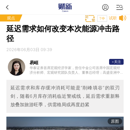
观点
试听
T中
延迟需求如何改变本次能源冲击路
径
2026年06月03日 09:39
+关注
易峘
华泰证券首席宏观经济学家，曾任中金公司首席中国宏观经
济分析师、宏观研究团队负责人、董事总经理；高盛亚洲中
国与亚洲经济学家。另外，曾供职美联储波士顿分行，并曾
在基金管理行业有多年实操经验。
延迟需求和库存缓冲消耗可能是“削峰填谷”的双刃
剑，随着6月库存消耗临近警戒线，延后需求重新释
放叠加旅游旺季，供需格局或再度趋紧
原图