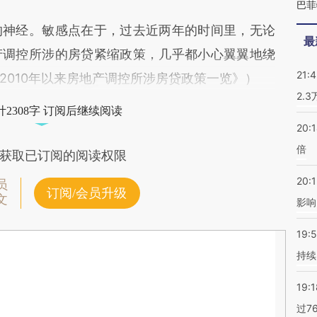
巴菲
神经。敏感点在于，过去近两年的时间里，无论
最
产调控所涉的房贷紧缩政策，几乎都小心翼翼地绕
21:
2010年以来房地产调控所涉房贷政策一览》）
2.
2308字 订阅后继续阅读
20:
倍
获取已订阅的阅读权限
20:1
员
订阅/会员升级
文
影响
19:5
持续
19:1
过7