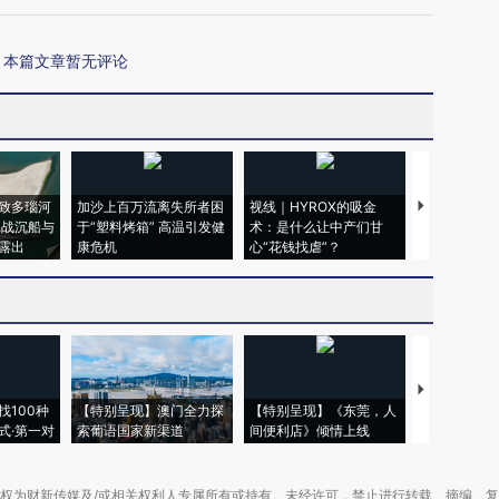
本篇文章暂无评论
致多瑙河
加沙上百万流离失所者困
视线｜HYROX的吸金
马航飞行员
二战沉船与
于“塑料烤箱” 高温引发健
术：是什么让中产们甘
粒摇头丸 尿
露出
康危机
心“花钱找虐”？
毒品
【推广】走
找100种
【特别呈现】澳门全力探
【特别呈现】《东莞，人
会，让数智科
式·第一对
索葡语国家新渠道
间便利店》倾情上线
业
权为财新传媒及/或相关权利人专属所有或持有。未经许可，禁止进行转载、摘编、