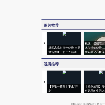
图片推荐
视线｜极端高温
韩国高温创百年纪录 当局
水位跌破纪录 
警告停止一切户外活动
猛犸象化石接连
视听推荐
【不唯一答案】不止“养
【特别呈现】寻
老”
有意思的生活方
财新网所刊载内容之知识产