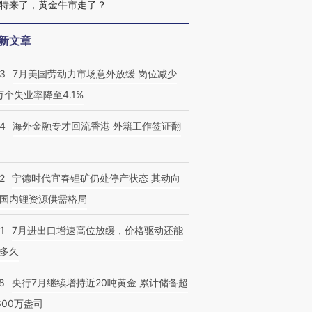
特来了，黄金牛市走了？
新文章
43
7月美国劳动力市场意外放缓 岗位减少
3万个失业率降至4.1%
14
海外金融专才回流香港 外籍工作签证翻
2
宁德时代宜春锂矿仍处停产状态 其动向
国内锂资源供需格局
1
7月进出口增速高位放缓，价格驱动还能
多久
8
央行7月继续增持近20吨黄金 累计储备超
600万盎司