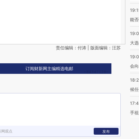
19:1
能否
19:
大选
责任编辑：付涛 | 版面编辑：汪苏
19:0
会向
订阅财新网主编精选电邮
18:
候任
17:
手祖
新网观点
发布