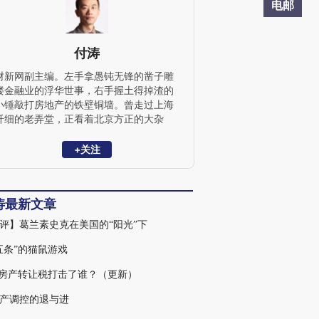
电邮
付涛
财新网副主编。左手拿愚钝无锋的凿子雕
镂金融业的浮华世事，右手握土得掉渣的
小锤敲打房地产的铁壁铜墙。曾走过上海
纤细的老弄堂，正看着北京方正的大杂
院，最喜听家乡清澈的小河淌水。毕业于
复旦新闻系，经济学硕士。
+关注
涛最新文章
评】葛兰素史克在美国的“阳光”下
五条”的猫鼠游戏
%房产转让税打击了谁？（更新）
产调控的退与进