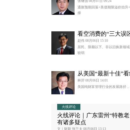
张继强 08月07日 09:24
通胀预期回落+美债期限溢价抬升
撑
看空消费的“三大误区
赵伟 08月06日 15:10
居民、限额以下、非以旧换新领域
较弱
从美国“最新十佳”
林羿 08月06日 14:01
美国纯财富管理行业的发展路径，
火线评论
火线评论｜广东雷州“特教老
有诸多疑点
文｜财新 张兰太 08月06日 13:13