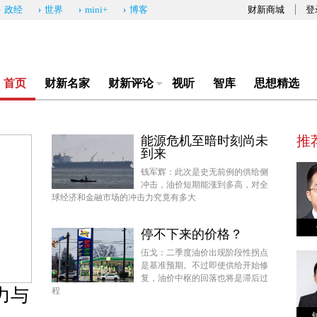
政经
世界
mini+
博客
财新商城
登
首页
财新名家
财新评论
视听
智库
思想精选
推
能源危机至暗时刻尚未
到来
钱军辉：此次是史无前例的供给侧
冲击，油价短期能涨到多高，对全
球经济和金融市场的冲击力究竟有多大
停不下来的价格？
伍戈：二季度油价出现阶段性拐点
是基准预期。不过即使供给开始修
复，油价中枢的回落也将是滞后过
力与
程