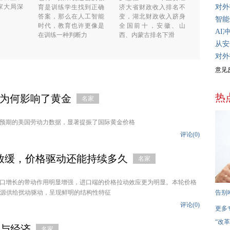
家大局深
对外
育是训练学生找到正确
济大省财政收入排名不
答案，那么在人工智能
变，湖北财政收入跻身
智能
时代，教育也许更像是
全国前十，安徽、山
AI
在训练一种判断力
西、内蒙古排名下滑
从安
对外
意见
热
为何影响了黄金
名家
预期的美国劳动力数据，显著提振了国际黄金价格
评论(
0
)
放缓，价格驱动还能持续多久
名家
进出口增长的带动作用明显增强，进口端的价格拉动效应更为明显。本轮价格
能源供给扰动驱动，呈现鲜明的结构性特征
告别
评论(
0
)
更多
“改
率与经济
名家