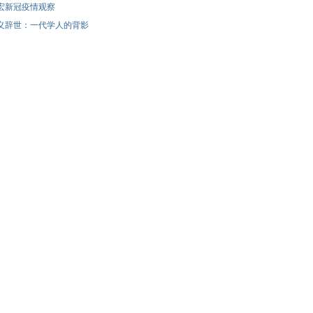
宏新冠疫情观察
义辞世：一代学人的背影