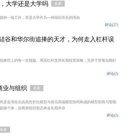
，大学还是大学吗
名家
授的一份工作，而是大学作为一种组织存在的理由
评论(
27
)
：被硅谷和华尔街追捧的天才，为何走入杠杆误
括路径上的每一次颠簸。用高杠杆支持长期投资策略，无异于穿着短跑钉
评论(
2
)
的商业与组织
名家
而是会演化出由高性价比模型与前沿高端模型协同构成的模型矩阵与智能
超级个体，这两类组织形态将会长期并存
评论(
2
)
名家