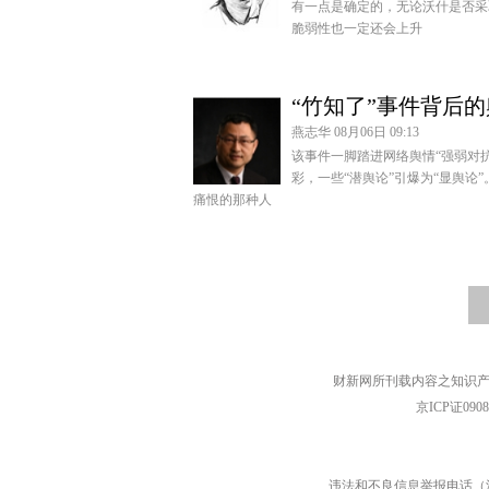
有一点是确定的，无论沃什是否采
脆弱性也一定还会上升
“竹知了”事件背后
燕志华 08月06日 09:13
该事件一脚踏进网络舆情“强弱对
彩，一些“潜舆论”引爆为“显舆
痛恨的那种人
财新网所刊载内容之知识产
京ICP证090
违法和不良信息举报电话（涉网络暴