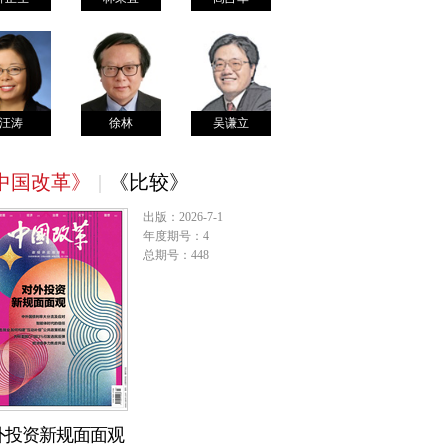
汪涛
徐林
吴谦立
中国改革》
|
《比较》
出版：2026-7-1
年度期号：4
总期号：448
外投资新规面面观