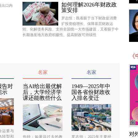
如何理解2026年财政政
及出口内
策安排
罗志恒：既着眼于当下财政促消费
扩投资稳增长、保障基层财政运
转、化解债务风险、支持全国统一大市场建设，又着眼于中
长期激发地方政府积极性、提高财政可持续性
《
名家
名家
报告对
当AI给出最优解
1949—2025年中
启示
后，大学经济学
国各省份财政收
课还能教些什么
入排名变迁
命运要与
对
色转型和
包特：如果说过去的教
罗志恒：2025年主要经