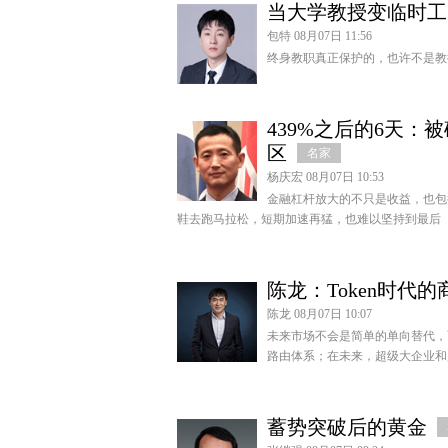
当大学教授变临时工
包特 08月07日 11:56
终身教职真正保护的，也许不是教
439%之后的6天
区
名家
杨庆宏 08月07日 10:53
金融杠杆放大的不只是收益，也包
鞋去跑马拉松，短期加速再猛，也难以坚持到最后
陈龙：Token时代
陈龙 08月07日 10:07
未来市场不会是简单的单向替代，
路由体系；在未来，超级大企业和
蓄势突破后的黄金