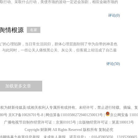
取行动、采取什么行动，美债市场的波动一定还会加剧，相应金融市场的
评论(
0
)
的舆情根源
名家
抗”的心理陷阱，当日常生活回归，群体心理层面削弱了华为自带的神圣色
论”。与此同时，一些公关人痛恨黑公关、灰公关，但客观上却活成了自己最
评论(
50
)
加载更多文章
权为财新传媒及/或相关权利人专属所有或持有。未经许可，禁止进行转载、摘编、
880号
京ICP备10026701号-8
|
网信算备110105862729401250013号
|
京公网安备 110105
广播电视节目制作经营许可证：京第01015号
|
出版物经营许可证：第直100013号
Copyright 财新网 All Rights Reserved 版权所有 复制必究
力有害信息举报、未成年人举报、谣言信息）：010-85905050 13195200605 举报邮箱：