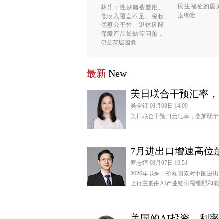
民生福祉的国
林羿：性别储蓄差距、
度绑定
低收入覆盖不足、税收
优惠公平性、退休阶段
保障产品短缺等问题，
仍是深层困境
最新
New
美日联合干预汇率，
吴金铎 08月08日 14:09
美日联合干预日元汇率，叠加弱于
7月进出口增速高位
罗志恒 08月07日 19:51
2026年以来，价格因素对中国
上行主要由AI产业链供需错配和
美国的AI投资、利