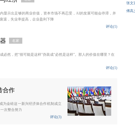
张文
傅高
间内显示出足够的商业价值，资本市场不再忍受，AI的发展可能会停滞，并
衰退，失业率提高，企业盈利下降
评论(
1
)
馏器
名家
成必然，把“很可能是这样”伪装成“必然是这样”。那人的价值在哪里？在
评论(
1
)
砖合作
望成为金砖这一新兴经济体合作机制成立
又一次整合努力
评论(
3
)