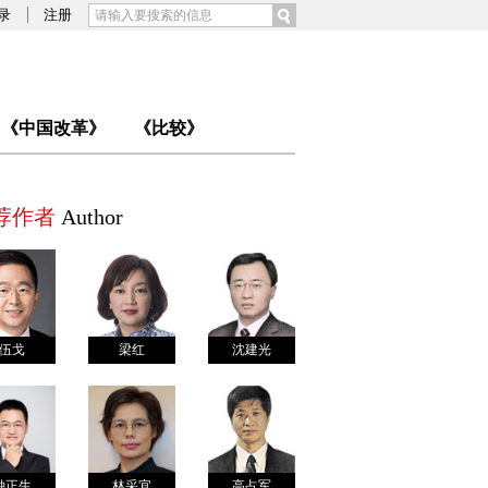
录
注册
《中国改革》
《比较》
荐作者
Author
伍戈
梁红
沈建光
钟正生
林采宜
高占军