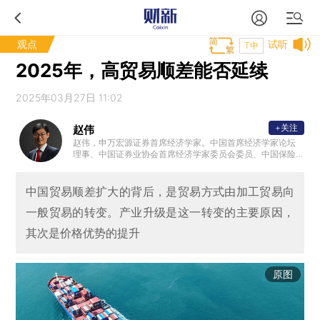
观点
试听
T中
2025年，高贸易顺差能否延续
2025年03月27日 11:02
+关注
赵伟
赵伟，申万宏源证券首席经济学家。中国首席经济学家论坛
理事、中国证券业协会首席经济学家委员会委员、中国保险
资管协会 ”IAMAC资管百人“专家库专家、北外滩国际金融学
会理事，国家会计学院CPA创新发展研究中心特邀理事、学
术顾问等。复旦大学、浙江大学、中国人民大学专硕校外导
中国贸易顺差扩大的背后，是贸易方式由加工贸易向
师，中国农业大学客座研究员、专硕导师。新财富最佳分析
一般贸易的转变。产业升级是这一转变的主要原因，
师、水晶球最佳分析师、金牛奖最具价值首席分析师等。代
表性著作《转型之机》、《蜕变·新生》等。
其次是价格优势的提升
原图