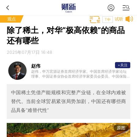
观点
试听
T中
除了稀土，对华“极高依赖”的商品
还有哪些
2025年07月17日 16:48
+关注
赵伟
赵伟，申万宏源证券首席经济学家。中国首席经济学家论坛
理事、中国证券业协会首席经济学家委员会委员、中国保险
资管协会 ”IAMAC资管百人“专家库专家、北外滩国际金融学
会理事，国家会计学院CPA创新发展研究中心特邀理事、学
术顾问等。复旦大学、浙江大学、中国人民大学专硕校外导
中国稀土凭借产能规模和完整产业链，在全球内难被
师，中国农业大学客座研究员、专硕导师。新财富最佳分析
替代。当前全球贸易紧张局势加剧，中国还有哪些商
师、水晶球最佳分析师、金牛奖最具价值首席分析师等。代
表性著作《转型之机》、《蜕变·新生》等。
品具备“难替代性”
原图