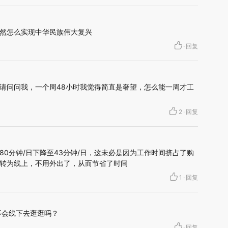
然怎么实现中华民族伟大复兴
·
回复
请问问我，一个周48小时我觉得简直是奢望，怎么能一周才工
2
·
回复
0分钟/日下降至43分钟/日，这未必是因为工作时间挤占了购
转为线上，不用外出了，从而节省了时间
1
·
回复
不会线下去逛逛吗？
·
回复