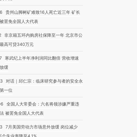
36
贵州山脚树矿难致16人死亡近三年 矿长
被罢免全国人大代表
2
非京籍五环内购房社保降至一年 北京市公
最高可贷340万元
7
寒武纪上半年净利润同比翻倍 营收增速
放缓
53
对话｜邱仁宗：临床研究参与者的安全永
第一位
06
全国人大常委会：六名将领涉嫌严重违
法 被罢免全国人大代表
43
7月美国劳动力市场意外放缓 岗位减少
3万个失业率降至4.1%