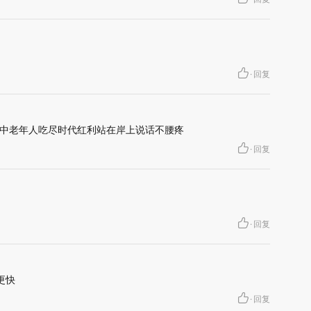
·
回复
中老年人吃尽时代红利站在岸上说话不腰疼
·
回复
·
回复
更快
·
回复