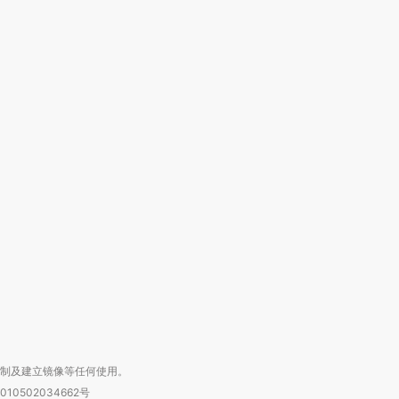
跨国走私7万
视线｜被称为“蟑螂”的印
视线｜“入侵”还是“人道危
检体内含3种
度Z世代 用街头抗争将教
机”？难民潮撕裂西班牙
秘鲁纳斯
育部长拱下台
飞地休达
13人遇难
进第四届链博
【商旅对话】华住集团
技“链”接产
【特别呈现】寻找100种
CFO：不靠规模取胜，华
【特别呈
有意思的生活方式·第三对
住三大增长引擎是什么？
有意思的
复制及建立镜像等任何使用。
010502034662号