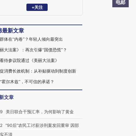
滩国际金融学会理事，国家会计学院CPA
电邮
创新发展研究中心特邀理事、学术顾问
+关注
等。复旦大学、浙江大学、中国人民大学
专硕校外导师，中国农业大学客座研究
员、专硕导师。新财富最佳分析师、水晶
伟最新文章
球最佳分析师、金牛奖最具价值首席分析
师等。代表性著作《转型之机》、《蜕变·
群体在“内卷”？年轻人倾向最突出
新生》等。
丽大法案》：再次引爆“国债恐慌”？
看待参议院通过《美丽大法案》
促消费长效机制：从补贴驱动到制度创新
“霍尔木兹”，不可信的承诺？
新文章
09
美日联合干预汇率，为何影响了黄金
32
“90后”农民工讨薪涉刑案发回重审 因部
实不清