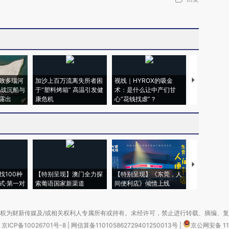
致多瑙河
加沙上百万流离失所者困
视线｜HYROX的吸金
马航飞行员
二战沉船与
于“塑料烤箱” 高温引发健
术：是什么让中产们甘
粒摇头丸 尿
露出
康危机
心“花钱找虐”？
毒品
【推广】走
找100种
【特别呈现】澳门全力探
【特别呈现】《东莞，人
会，让数智科
式·第一对
索葡语国家新渠道
间便利店》倾情上线
业
权为财新传媒及/或相关权利人专属所有或持有。未经许可，禁止进行转载、摘编、
京ICP备10026701号-8
|
网信算备110105862729401250013号
|
京公网安备 11