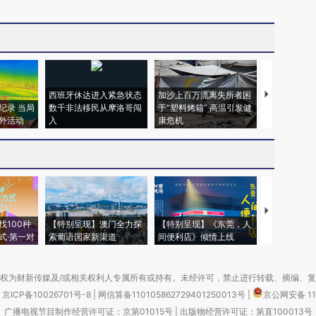
西班牙休达进入紧急状态
加沙上百万流离失所者困
视线｜HYR
纪录 当局
数千非法移民从摩洛哥闯
于“塑料烤箱” 高温引发健
术：是什么
外活动
入
康危机
心“花钱找虐
【推广】走
找100种
【特别呈现】澳门全力探
【特别呈现】《东莞，人
会，让数智科
式·第一对
索葡语国家新渠道
间便利店》倾情上线
业
权为财新传媒及/或相关权利人专属所有或持有。未经许可，禁止进行转载、摘编、
京ICP备10026701号-8
|
网信算备110105862729401250013号
|
京公网安备 11
广播电视节目制作经营许可证：京第01015号
|
出版物经营许可证：第直100013号