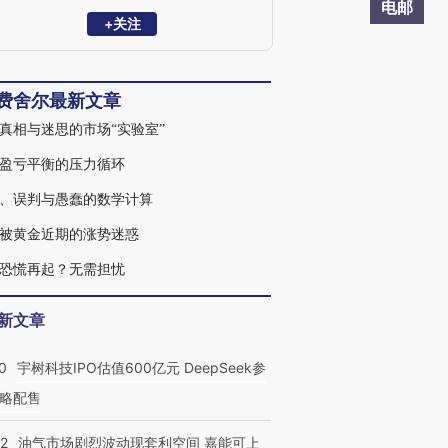
书。
电邮
+关注
·费舍尔最新文章
真相与迷思的市场“实验室”
盈亏平衡的压力循环
、误判与愚蠢的数学计算
被黄金近期的涨势迷惑
恐慌再起？无需担忧
新文章
0
宇树科技IPO估值600亿元 DeepSeek参
略配售
22
油气市场剧烈波动现套利空间 嘉能可上