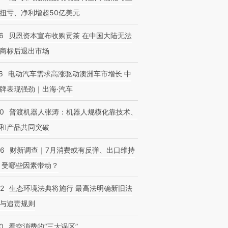
扭亏、净利增超50亿美元
6
贝恩资本宣布收购贡茶 在中国大陆无法
商标后退出市场
6
电动汽车需求高涨驱动澳洲车市增长 中
牌表现强劲｜出海·汽车
00
普渡机器人张涛：机器人规模化靠技术、
和产品共同突破
56
财新调查｜7月消费或有反弹、出口维持
 受哪些因素带动？
42
生态环境法典将施行 最高法明确新旧法
与追责规则
0
看空消费的“三大误区”