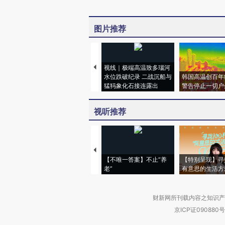
图片推荐
视线｜极端高温致多瑙河
水位跌破纪录 二战沉船与
韩国高温创百年
猛犸象化石接连露出
警告停止一切户
视听推荐
【不唯一答案】不止“养
【特别呈现】寻
老”
有意思的生活方
财新网所刊载内容之知识产
京ICP证090880号