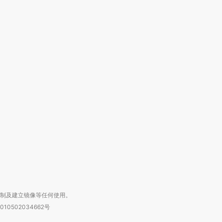
OX的吸金
马航飞行员跨国走私7万
视线｜被称为“蟑螂”的印
让中产们甘
粒摇头丸 尿检体内含3种
度Z世代 用街头抗争将教
秘鲁纳斯
”？
毒品
育部长拱下台
13人遇难
进第四届链博
【商旅对话】华住集团
技“链”接产
【特别呈现】寻找100种
CFO：不靠规模取胜，华
【特别呈
有意思的生活方式·第三对
住三大增长引擎是什么？
有意思的
复制及建立镜像等任何使用。
010502034662号