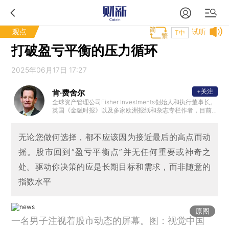
观点
试听
T中
打破盈亏平衡的压力循环
2025年06月17日 17:27
+关注
肯·费舍尔
全球资产管理公司Fisher Investments创始人和执行董事长。
英国《金融时报》以及多家欧洲报纸和杂志专栏作者，目前
出版了11本书，其中包括4本《纽约时报》畅销书。
无论您做何选择，都不应该因为接近最后的高点而动
摇。股市回到“盈亏平衡点”并无任何重要或神奇之
处。驱动你决策的应是长期目标和需求，而非随意的
指数水平
原图
一名男子注视着股市动态的屏幕。图：视觉中国