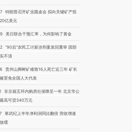
57
特朗普召开矿业圆桌会 拟向关键矿产投
20亿美元
09
美日联合干预汇率，为何影响了黄金
32
“90后”农民工讨薪涉刑案发回重审 因部
实不清
36
贵州山脚树矿难致16人死亡近三年 矿长
被罢免全国人大代表
2
非京籍五环内购房社保降至一年 北京市公
最高可贷340万元
7
寒武纪上半年净利润同比翻倍 营收增速
放缓