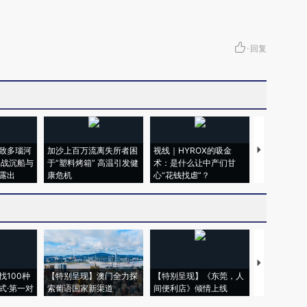
·
回复
致多瑙河
加沙上百万流离失所者困
视线｜HYROX的吸金
马航飞行员
二战沉船与
于“塑料烤箱” 高温引发健
术：是什么让中产们甘
粒摇头丸 尿
露出
康危机
心“花钱找虐”？
毒品
【推广】走
找100种
【特别呈现】澳门全力探
【特别呈现】《东莞，人
会，让数智科
式·第一对
索葡语国家新渠道
间便利店》倾情上线
业