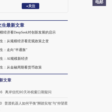
资本首席中国经济学家，香港金融管理局
电邮
经济研究处和中国内地事务处主管，国际
+关注
货币基金组织（IMF）经济学家。
文生最新文章
模经济看DeepSeek对创新发展的启示
生：从规模经济看宏观政策之变
生：走向“半通胀”
生：AI规模新经济
生：从金融周期看货币政策
新文章
46
离岸信托90天补税窗口期疑问
00
普渡机器人如何平衡“脚踏实地”与“仰望星
？