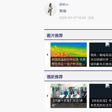
娇矫cx
加油
2025-02-27 14:04 · 北京
图片推荐
视线｜极端高温
韩国高温创百年纪录 当局
水位跌破纪录 
警告停止一切户外活动
猛犸象化石接连
视听推荐
【不唯一答案】不止“养
【特别呈现】寻
老”
有意思的生活方