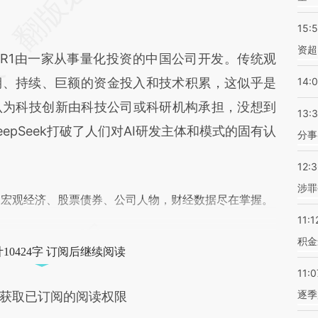
不代表财新观点和立场。推荐点击链接阅读原文细
15:
资超
k R1由一家从事量化投资的中国公司开发。传统观
期、持续、巨额的资金投入和技术积累，这似乎是
14:
认为科技创新由科技公司或科研机构承担，没想到
13:
epSeek打破了人们对AI研发主体和模式的固有认
分事
12:
涉罪
阅宏观经济、股票债券、公司人物，财经数据尽在掌握。
11:1
积金
10424字 订阅后继续阅读
11:0
逐季
获取已订阅的阅读权限