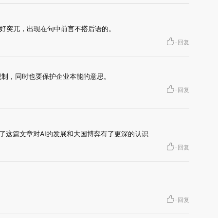
好突兀，出现在句中前言不搭后语的。
·
回复
规制，同时也要保护企业本能的意思。
·
回复
，看了这篇文章对AI的发展和大国博弈有了更深的认识
·
回复
·
回复