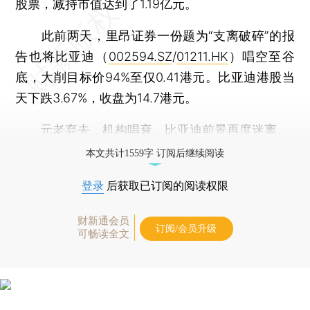
股票，减持市值达到了1.19亿元。
此前两天，里昂证券一份题为“支离破碎”的报
告也将比亚迪（
002594.SZ
/
01211.HK
）唱空至谷
底，大削目标价94%至仅0.41港元。比亚迪港股当
天下跌3.67%，收盘为14.7港元。
元老弃去，机构唱衰，比亚迪前景再度迷离。
本文共计1559字 订阅后继续阅读
登录
后获取已订阅的阅读权限
财新通会员
订阅/会员升级
可畅读全文