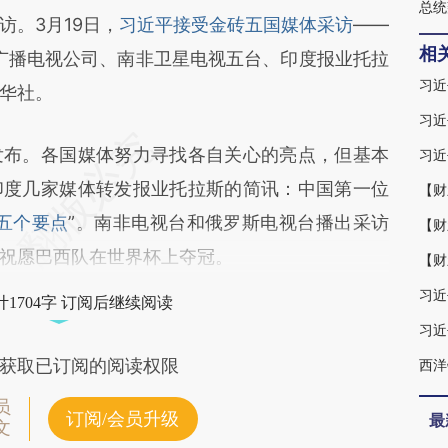
总统
。3月19日，
习近平接受金砖五国媒体采访
——
相
广播电视公司、南非卫星电视五台、印度报业托拉
习近
华社。
习近
布。各国媒体努力寻找各自关心的亮点，但基本
习近
印度几家媒体转发报业托拉斯的简讯：中国第一位
五个要点
”。南非电视台和俄罗斯电视台播出采访
【财
祝愿巴西队在世界杯上夺冠。
【财
习近
1704字 订阅后继续阅读
习近
获取已订阅的阅读权限
西洋
员
订阅/会员升级
最
文