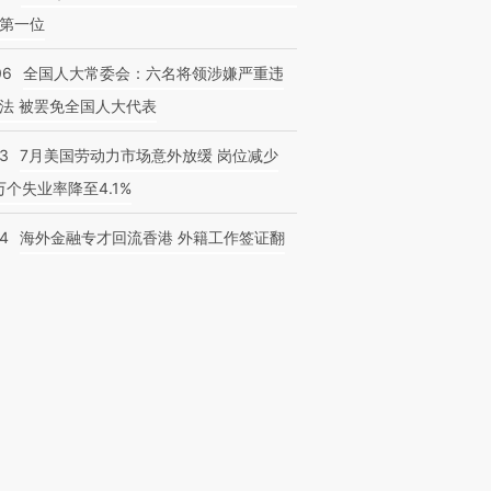
第一位
06
全国人大常委会：六名将领涉嫌严重违
法 被罢免全国人大代表
43
7月美国劳动力市场意外放缓 岗位减少
3万个失业率降至4.1%
14
海外金融专才回流香港 外籍工作签证翻
跨国走私7万
视线｜被称为“蟑螂”的印
视线｜“入侵”还是“人道危
检体内含3种
度Z世代 用街头抗争将教
机”？难民潮撕裂西班牙
秘鲁纳斯
育部长拱下台
飞地休达
13人遇难