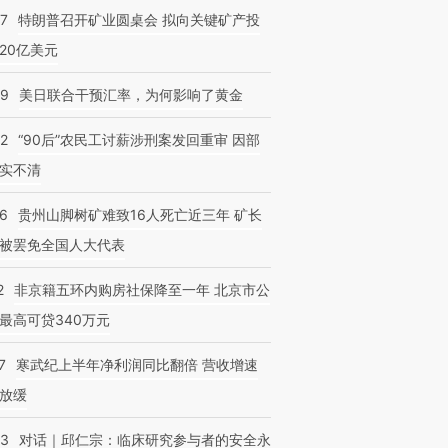
57
特朗普召开矿业圆桌会 拟向关键矿产投
20亿美元
09
美日联合干预汇率，为何影响了黄金
32
“90后”农民工讨薪涉刑案发回重审 因部
实不清
36
贵州山脚树矿难致16人死亡近三年 矿长
被罢免全国人大代表
2
非京籍五环内购房社保降至一年 北京市公
最高可贷340万元
7
寒武纪上半年净利润同比翻倍 营收增速
放缓
53
对话｜邱仁宗：临床研究参与者的安全永