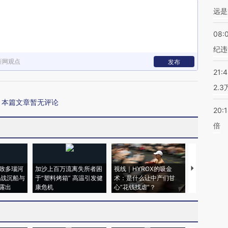
远是
08:
纪违
新网观点
发布
21:
2.
本篇文章暂无评论
20:
倍
致多瑙河
加沙上百万流离失所者困
视线｜HYROX的吸金
马航飞行员
二战沉船与
于“塑料烤箱” 高温引发健
术：是什么让中产们甘
粒摇头丸 尿
露出
康危机
心“花钱找虐”？
毒品