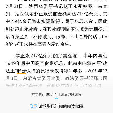
7月31日，陕西省委原书记赵正永受贿案一审宣
判。法院认定赵正永受贿金额高达7.17亿余元，其
中2.9亿余元尚未实际取得，属于犯罪未遂，因此
判处赵正永死缓，在其死缓期满依法减为无期徒刑
后终身监禁，不得减刑、假释。不出意外的话，69
岁的赵正永将在高墙内度过余生。
赵正永7.17亿余元的涉案金额，半年内再创
1949年后中国高官贪腐纪录。此前由内蒙古原“政
法王”
邢云
保持的原纪录仅持续半年多：2019年12
月3日，内蒙古党委原常委、政法委原书记邢云因
受贿4.49亿余元被一审判处与赵正永同样的刑罚。
本文共计1813字 订阅后继续阅读
登录
后获取已订阅的阅读权限