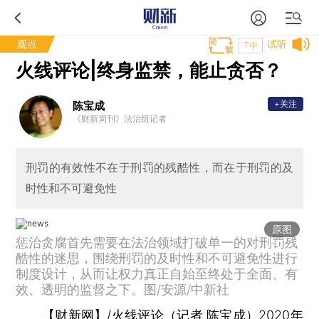
观点
试听
T中
火线评论|终身监禁，能止贪否？
+关注
陈宝成
《财新周刊》法治组记者
刑罚的有效性不在于刑罚的残酷性，而在于刑罚的及
时性和不可避免性
原图
惩治贪腐首先需要在法治领域打破单一的对刑罚残
酷性的迷思，围绕刑罚的及时性和不可避免性进行
制度设计，从而让权力真正自始至终处于全面、有
效、透明的监督之下。图/安源/中新社
【财新网】
/火线评论
（记者 陈宝成）
2020年