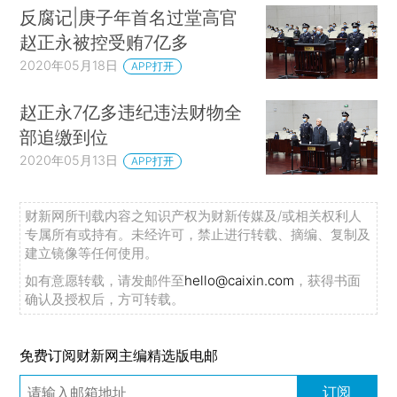
反腐记|庚子年首名过堂高官
赵正永被控受贿7亿多
2020年05月18日
APP打开
赵正永7亿多违纪违法财物全
部追缴到位
2020年05月13日
APP打开
财新网所刊载内容之知识产权为财新传媒及/或相关权利人
专属所有或持有。未经许可，禁止进行转载、摘编、复制及
建立镜像等任何使用。
如有意愿转载，请发邮件至
hello@caixin.com
，获得书面
确认及授权后，方可转载。
免费订阅财新网主编精选版电邮
订阅