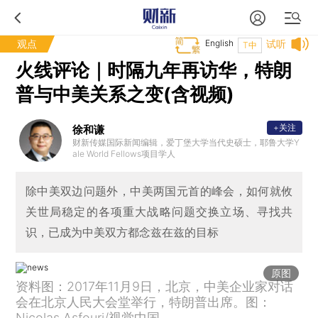
观点
English
试听
T中
火线评论｜时隔九年再访华，特朗
普与中美关系之变(含视频)
+关注
徐和谦
财新传媒国际新闻编辑，爱丁堡大学当代史硕士，耶鲁大学Y
ale World Fellows项目学人
除中美双边问题外，中美两国元首的峰会，如何就攸
关世局稳定的各项重大战略问题交换立场、寻找共
识，已成为中美双方都念兹在兹的目标
原图
资料图：2017年11月9日，北京，中美企业家对话
会在北京人民大会堂举行，特朗普出席。图：
Nicolas Asfouri/视觉中国