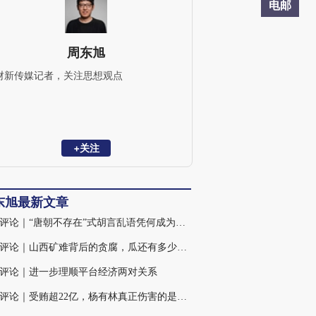
电邮
周东旭
财新传媒记者，关注思想观点
+关注
东旭最新文章
火线评论｜“唐朝不存在”式胡言乱语凭何成为热点
火线评论｜山西矿难背后的贪腐，瓜还有多少、蔓还有多长？
评论｜进一步理顺平台经济两对关系
火线评论｜受贿超22亿，杨有林真正伤害的是什么？(含视频)