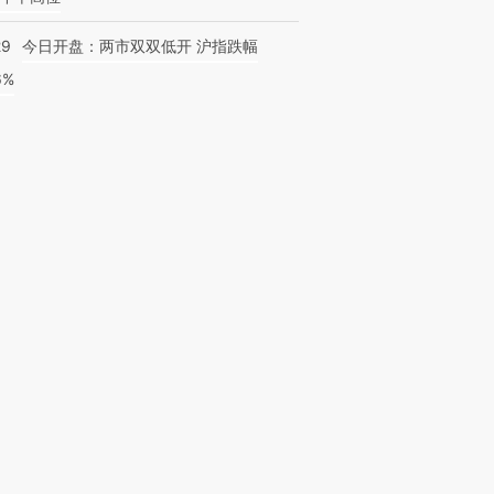
29
今日开盘：两市双双低开 沪指跌幅
6%