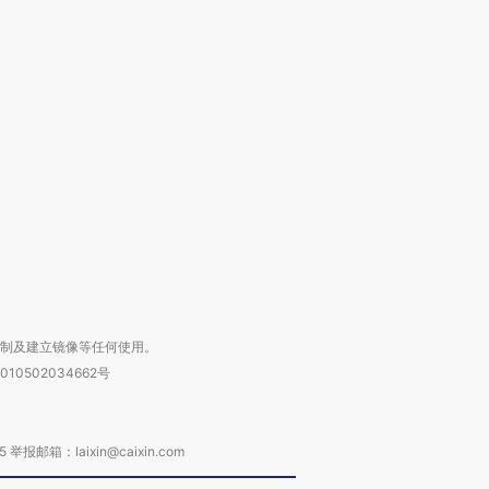
跨国走私7万
视线｜HY
检体内含3种
泽连斯基密集出访美英 索
秘鲁纳斯卡观光飞机坠毁
术：是什
要防空导弹“救急”
13人遇难
心“花钱找
进第四届链博
【商旅对话】华住集团
技“链”接产
【特别呈现】寻找100种
CFO：不靠规模取胜，华
【特别呈
有意思的生活方式·第三对
住三大增长引擎是什么？
有意思的
复制及建立镜像等任何使用。
010502034662号
箱：laixin@caixin.com