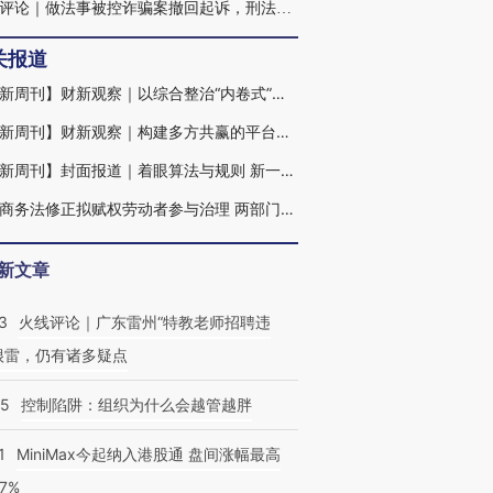
火线评论｜做法事被控诈骗案撤回起诉，刑法谦抑缘何重要
关报道
【财新周刊】财新观察｜以综合整治“内卷式”竞争 护航平台经济健康发展
【财新周刊】财新观察｜构建多方共赢的平台经济生态
【财新周刊】封面报道｜着眼算法与规则 新一轮互联网平台整治拉开序幕
电子商务法修正拟赋权劳动者参与治理 两部门推出征求意见稿
新文章
3
火线评论｜广东雷州“特教老师招聘违
很雷，仍有诸多疑点
05
控制陷阱：组织为什么会越管越胖
1
MiniMax今起纳入港股通 盘间涨幅最高
77%