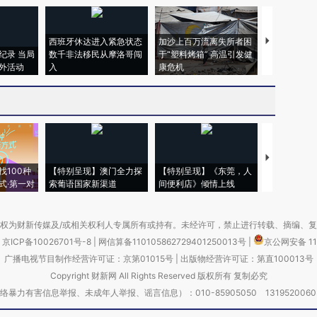
西班牙休达进入紧急状态
加沙上百万流离失所者困
马航飞行员
纪录 当局
数千非法移民从摩洛哥闯
于“塑料烤箱” 高温引发健
粒摇头丸 尿
外活动
入
康危机
毒品
【推广】走
找100种
【特别呈现】澳门全力探
【特别呈现】《东莞，人
会，让数智科
式·第一对
索葡语国家新渠道
间便利店》倾情上线
业
权为财新传媒及/或相关权利人专属所有或持有。未经许可，禁止进行转载、摘编、
京ICP备10026701号-8
|
网信算备110105862729401250013号
|
京公网安备 11
广播电视节目制作经营许可证：京第01015号
|
出版物经营许可证：第直100013号
Copyright 财新网 All Rights Reserved 版权所有 复制必究
害信息举报、未成年人举报、谣言信息）：010-85905050 13195200605 举报邮