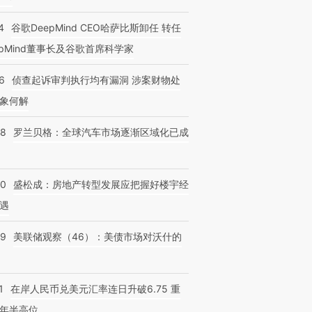
4
谷歌DeepMind CEO哈萨比斯卸任 转任
epMind董事长及谷歌首席科学家
6
侦查起诉审判执行均有漏洞 涉案财物处
象何解
58
罗兰贝格：全球汽车市场逐渐区域化已成
50
盛松成：房地产转型发展应把握好楼宇经
遇
39
美联储观察（46）：美债市场对沃什的
1
在岸人民币兑美元汇率连日升破6.75 重
年半高位