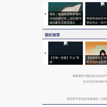
视线｜极端高温致多瑙河
水位跌破纪录 二战沉船与
韩国高温创百年
猛犸象化石接连露出
警告停止一切户
视听推荐
【不唯一答案】不止“养
【特别呈现】寻
老”
有意思的生活方
财新网所刊载内容之知识产
京ICP证090880号
违法和不良信息举报电话（涉网络暴力有