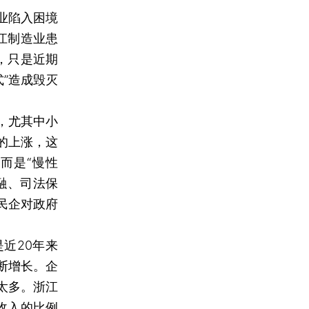
业陷入困境
江制造业患
，只是近期
式”造成毁灭
，尤其中小
的上涨，这
而是“慢性
融、司法保
民企对政府
近20年来
断增长。企
太多。浙江
收入的比例