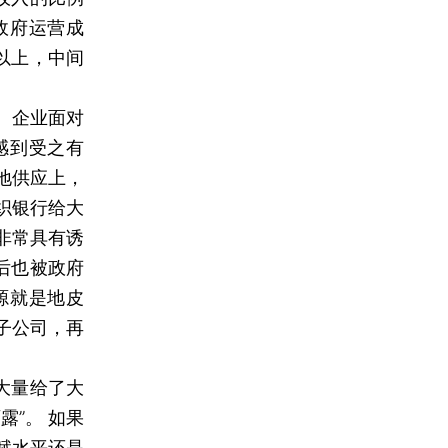
政府运营成
以上，中间
。企业面对
感到受之有
地供应上，
织银行给大
非常具有诱
后也被政府
源就是地皮
子公司，再
大量给了大
”。 如果
赋水平还是