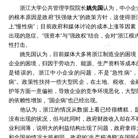
浙江大学公共管理学院院长
姚先国
认为，中小企
的根本原因是政府“扶强做大”的政策方针，这使得浙
上“慢性病”；目前政府和媒体讨论的成本上涨等因素
出现的急症。“强资本”与“强政权”结合，会对“浙江模
性打击。
姚先国认为，目前媒体大多将浙江制造业的困境
企业的困境，归因于劳动力、能源、生产资料等成本
是错误的。浙江中小企业的问题，不是“急性病”，
病”。政策性扶持一些大型民企，在土地、税收、金
护等方面一意偏袒，导致企业的竞争环境恶化，大型
的依赖性增加，“国企病”也已经出现。
他认为，浙江的情况从数据上看已经很糟糕，是
没有出现的状况，但与此同时，政府财政收入却在不
业利润薄，说明大的利益结构出现了问题，政府拿得
和全国的情况大抵相同，政府的“生产税净额”在国民