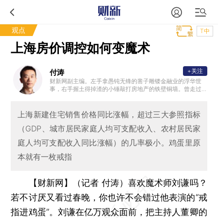
观点
T中
上海房价调控如何变魔术
+关注
付涛
财新网副主编。左手拿愚钝无锋的凿子雕镂金融业的浮华世
事，右手握土得掉渣的小锤敲打房地产的铁壁铜墙。曾走过
上海纤细的老弄堂，正看着北京方正的大杂院，最喜听家乡
清澈的小河淌水。毕业于复旦新闻系，经济学硕士。
上海新建住宅销售价格同比涨幅，超过三大参照指标
（GDP、城市居民家庭人均可支配收入、农村居民家
庭人均可支配收入同比涨幅）的几率极小。鸡蛋里原
本就有一枚戒指
【财新网】（记者 付涛）
喜欢魔术师刘谦吗？
若不讨厌又看过春晚，你也许不会错过他表演的“戒
指进鸡蛋”。刘谦在亿万观众面前，把主持人董卿的