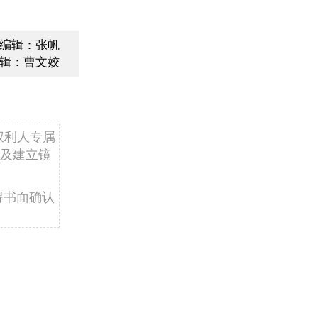
编辑：张帆
辑：曹文姣
权利人专属
及建立镜
得书面确认