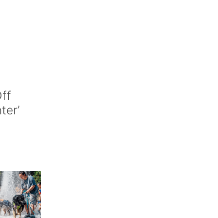
ff
nter’