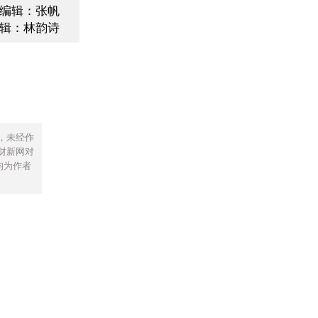
编辑：张帆
辑：林韵诗
，未经作
财新网对
均为作者