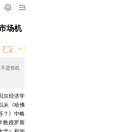
市场机
T中
而不是投机
贝尔经济学
以从《哈佛
苏？》中略
学教授罗斯
福大学）和加