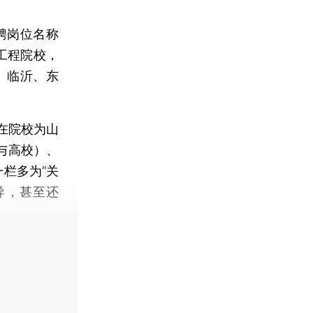
聘岗位名称
工程院校，
、临沂、东
在院校为山
参与高校）、
栏多为“关
导，甚至还