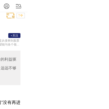
T中
+关注
是从债券到股票
望能与各个领域
洽的利益驱
是远远不够
”没有再进