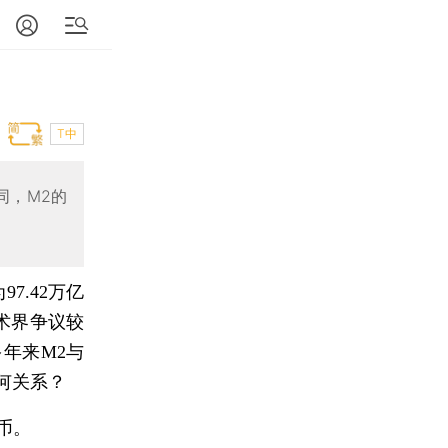
T中
同，M2的
7.42万亿
学术界争议较
年来M2与
何关系？
币。