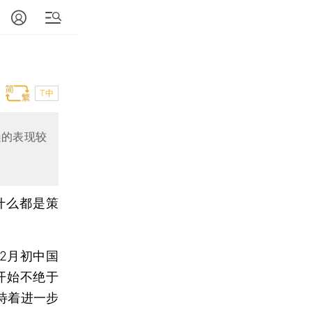
T中
遍的表现较
什么都是策
12月初中国
开始不绝于
待着进一步