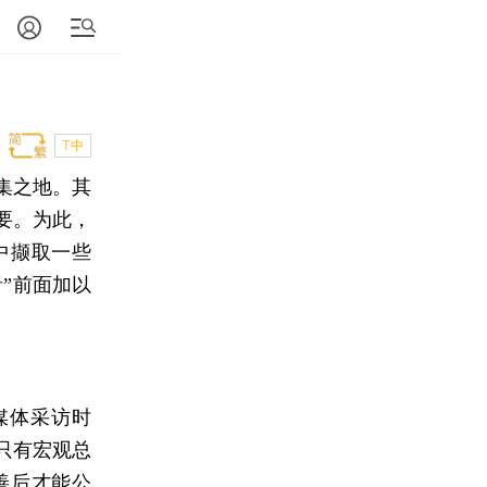
T中
集之地。其
要。为此，
中撷取一些
”前面加以
媒体采访时
只有宏观总
善后才能公