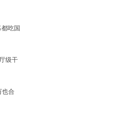
%都吃国
厅级干
万也合