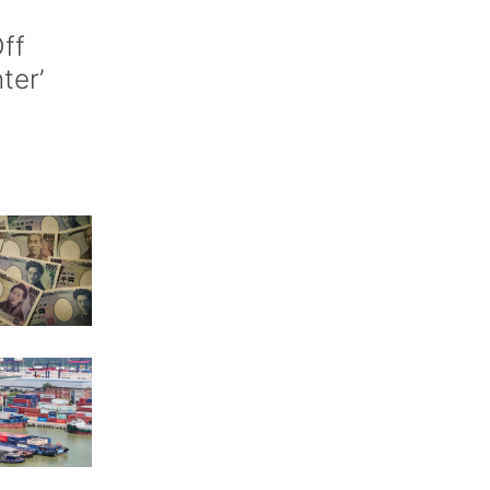
ff
nter’